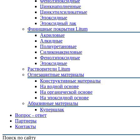
Фенолэпоксидные
Цинкнаполненные
Цинкэтилсиликатные
Эпоксидные
Эпоксидный лак
Финишные покрытия Litum
Акриловые
Алкидные
Полиуретановые
Силиконакриловые
Фенолэпоксидные
Эпоксидные
Растворители Litum
Огнезащитные материалы
Конструктивные материалы
На водной основе
На органической основе
На эпоксидной основе
Абразивные материалы
Купершлак
Вопрос - ответ
Партнеры
Контакты
Поиск по сайту