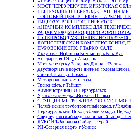
Химический цех Ново-Иркутская ТЭЦ, г. Ирк
МОСТ ЧЕРЕЗ РЕКУ ЕЙ, ИРКУТСКАЯ ОБЛ
ПЕШЕХОДНЫЙ ПЕРЕХОД, СТАНЦИЯ МЕТ
ТОРГОВЫЙ ЦЕНТР ПЕКИН, ПАРКИНГ, П
ГИДРОЗАТВОРЫ ГЭС, Г.ИРКУТСК
АНГАРНЫЙ КОМПЛЕКС ДЛЯ ТЕХНИЧЕСКО
РАДАР МЕЖДУНАРОДНОГО АЭРОПОРТА, 
ПУТЕПРОВОД М8 - ПУШКИНО ПК323+16,
ЛОГИСТИЧЕСКИЙ КОМПЛЕКС БОЙНЯ, Г
ПУРОВСКИЙ ЗПК, Г.ТАРКО-САЛЕ
Иркутская Нефтяная Компания, г.Усть-Кут
Анадырская ТЭЦ, г.Анадырь
Мост через реку Западная Двина, г.Велиж
Двустворчатые ворота нижней головы шлюза 
Сибнефтемаш, г.Тюмень
Мемориальные комплексы
Транснефть, г.Тайшет
Администрация ГО Первоуральск
Уралэлектромедь, г.Верхняя Пышма
СТАНЦИЯ МЕТРО ФИЛАТОВ ЛУГ, Г. МОС
Челябинский трубопрокатный завод, г.Челяби
Первоуральский Новотрубный завод, г.Перво
Среднеуральский медеплавильный завод, г.Ре
ЛУКОЙЛ-Западная Сибирь, г.Урай
РН-Северная нефть, г.Усинск