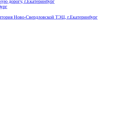
ую дорогу, г.Екатеринбург
бург
ория Ново-Свердловской ТЭЦ, г.Екатеринбург