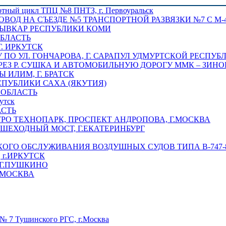
отный цикл ТПЦ №8 ПНТЗ, г. Первоуральск
ОВОД НА СЪЕЗДЕ №5 ТРАНСПОРТНОЙ РАЗВЯЗКИ №7 С М-4
ТЫВКАР РЕСПУБЛИКИ КОМИ
ОБЛАСТЬ
Г. ИРКУТСК
ПО УЛ. ГОНЧАРОВА, Г. САРАПУЛ УДМУРТСКОЙ РЕСПУБ
РЕЗ Р. СУШКА И АВТОМОБИЛЬНУЮ ДОРОГУ ММК – ЗИНОВ
ИЛИМ, Г. БРАТСК
СПУБЛИКИ САХА (ЯКУТИЯ)
 ОБЛАСТЬ
утск
АСТЬ
РО ТЕХНОПАРК, ПРОСПЕКТ АНДРОПОВА, Г.МОСКВА
ЕШЕХОДНЫЙ МОСТ, Г.ЕКАТЕРИНБУРГ
ГО ОБСЛУЖИВАНИЯ ВОЗДУШНЫХ СУДОВ ТИПА В-747-8,
г.ИРКУТСК
 Г.ПУШКИНО
.МОСКВА
№ 7 Тушинского РГС, г.Москва