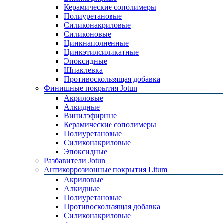
Керамические сополимеры
Полиуретановые
Силиконакриловые
Силиконовые
Цинкнаполненные
Цинкэтилсиликатные
Эпоксидные
Шпаклевка
Противоскользящая добавка
Финишные покрытия Jotun
Акриловые
Алкидные
Винилэфирные
Керамические сополимеры
Полиуретановые
Силиконакриловые
Эпоксидные
Разбавители Jotun
Антикоррозионные покрытия Litum
Акриловые
Алкидные
Полиуретановые
Противоскользящая добавка
Силиконакриловые