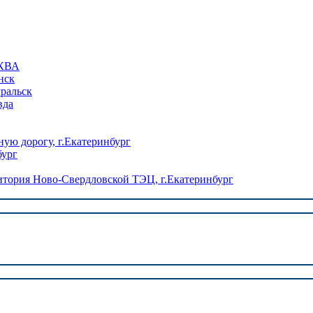
КВА
нск
уральск
вда
ую дорогу, г.Екатеринбург
бург
ория Ново-Свердловской ТЭЦ, г.Екатеринбург