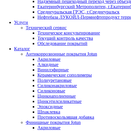
Надземный пешеходный переход через объездн
Екатеринбургский Метрополитен, г.Екатерин
Среднеуральская ГРЭС, г.Среднеуральск
Нефтебаза ЛУКОЙЛ-Пермнефтепродукт террит
Услуги
Технический сервис
Техническое консультирование
Текущий контроль качества
Обследование покрытий
Каталог
Антикоррозионные покрытия Jotun
Акриловые
Алкидные
Винилэфирные
Керамические сополимеры
Полиуретановые
Силиконакриловые
Силиконовые
Цинкнаполненные
Цинкэтилсиликатные
Эпоксидные
Шпаклевка
Противоскользящая добавка
Финишные покрытия Jotun
Акриловые