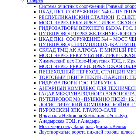
Галерея
Система очистных сооружений Грязный обор
ЦКАД ПК1. СООРУЖЕНИЕ №40 – ПУТЕПР
РЕСПУБЛИКАНСКИЙ СТАДИОН, Г. СЫК
МОСТ ЧЕРЕЗ РЕКУ ИРКУТ, ИРКУТСКАЯ 
ГИДРОЗАТВОРЫ ВЕРХНЕГО БЬЕФА ГЭС, 
ПУТЕПРОВОД ЧЕРЕЗ ЖЕЛЕЗНУЮ ДОРОГУ 
ЦКАД ПК1. СООРУЖЕНИЕ №4 – МОСТ ЧЕ
ПУТЕПРОВОД, ПРОМПЛОЩАДКА ГРУППЫ 
СКЛАД ТМЦ АК АЛРОСА, Г. МИРНЫЙ РЕ
МОСТ ЧЕРЕЗ РЕКУ УТУЛИК, ИРКУТСКАЯ
Химический цех Ново-Иркутская ТЭЦ, г. Ирк
МОСТ ЧЕРЕЗ РЕКУ ЕЙ, ИРКУТСКАЯ ОБЛ
ПЕШЕХОДНЫЙ ПЕРЕХОД, СТАНЦИЯ МЕТ
ТОРГОВЫЙ ЦЕНТР ПЕКИН, ПАРКИНГ, П
ГИДРОЗАТВОРЫ ГЭС, Г.ИРКУТСК
АНГАРНЫЙ КОМПЛЕКС ДЛЯ ТЕХНИЧЕСКО
РАДАР МЕЖДУНАРОДНОГО АЭРОПОРТА, 
ПУТЕПРОВОД М8 - ПУШКИНО ПК323+16,
ЛОГИСТИЧЕСКИЙ КОМПЛЕКС БОЙНЯ, Г
ПУРОВСКИЙ ЗПК, Г.ТАРКО-САЛЕ
Иркутская Нефтяная Компания, г.Усть-Кут
Анадырская ТЭЦ, г.Анадырь
Мост через реку Западная Двина, г.Велиж
Двустворчатые ворота нижней головы шлюза 