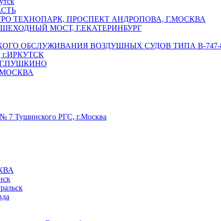
утск
АСТЬ
РО ТЕХНОПАРК, ПРОСПЕКТ АНДРОПОВА, Г.МОСКВА
ЕШЕХОДНЫЙ МОСТ, Г.ЕКАТЕРИНБУРГ
ГО ОБСЛУЖИВАНИЯ ВОЗДУШНЫХ СУДОВ ТИПА В-747-8,
г.ИРКУТСК
 Г.ПУШКИНО
.МОСКВА
№ 7 Тушинского РГС, г.Москва
КВА
нск
уральск
вда