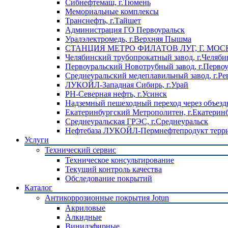
Сибнефтемаш, г.Тюмень
Мемориальные комплексы
Транснефть, г.Тайшет
Администрация ГО Первоуральск
Уралэлектромедь, г.Верхняя Пышма
СТАНЦИЯ МЕТРО ФИЛАТОВ ЛУГ, Г. МОС
Челябинский трубопрокатный завод, г.Челяби
Первоуральский Новотрубный завод, г.Перво
Среднеуральский медеплавильный завод, г.Ре
ЛУКОЙЛ-Западная Сибирь, г.Урай
РН-Северная нефть, г.Усинск
Надземный пешеходный переход через объездн
Екатеринбургский Метрополитен, г.Екатерин
Среднеуральская ГРЭС, г.Среднеуральск
Нефтебаза ЛУКОЙЛ-Пермнефтепродукт террит
Услуги
Технический сервис
Техническое консультирование
Текущий контроль качества
Обследование покрытий
Каталог
Антикоррозионные покрытия Jotun
Акриловые
Алкидные
Винилэфирные