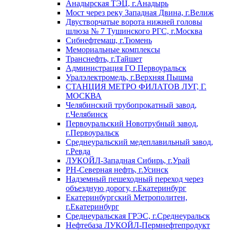
Анадырская ТЭЦ, г.Анадырь
Мост через реку Западная Двина, г.Велиж
Двустворчатые ворота нижней головы
шлюза № 7 Тушинского РГС, г.Москва
Сибнефтемаш, г.Тюмень
Мемориальные комплексы
Транснефть, г.Тайшет
Администрация ГО Первоуральск
Уралэлектромедь, г.Верхняя Пышма
СТАНЦИЯ МЕТРО ФИЛАТОВ ЛУГ, Г.
МОСКВА
Челябинский трубопрокатный завод,
г.Челябинск
Первоуральский Новотрубный завод,
г.Первоуральск
Среднеуральский медеплавильный завод,
г.Ревда
ЛУКОЙЛ-Западная Сибирь, г.Урай
РН-Северная нефть, г.Усинск
Надземный пешеходный переход через
объездную дорогу, г.Екатеринбург
Екатеринбургский Метрополитен,
г.Екатеринбург
Среднеуральская ГРЭС, г.Среднеуральск
Нефтебаза ЛУКОЙЛ-Пермнефтепродукт