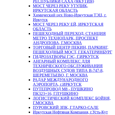
РЕСПУБЛИКИ САХА (ЯКУТИЯ)
МОСТ ЧЕРЕЗ РЕКУ УТУЛИК,
ИРКУТСКАЯ ОБЛАСТЬ
Химический цех Ново-Иркутская ТЭЦ, г.
Иркутск
МОСТ ЧЕРЕЗ РЕКУ ЕЙ, ИРКУТСКАЯ
ОБЛАСТЬ
ПЕШЕХОДНЫЙ ПЕРЕХОД, СТАНЦИЯ
МЕТРО ТЕХНОПАРК, ПРОСПЕКТ
АНДРОПОВА, Г.МОСКВА
ТОРГОВЫЙ ЦЕНТР ПЕКИН, ПАРКИНГ,
ПЕШЕХОДНЫЙ МОСТ, Г.ЕКАТЕРИНБУРГ
ГИДРОЗАТВОРЫ ГЭС, Г.ИРКУТСК
АНГАРНЫЙ КОМПЛЕКС ДЛЯ
ТЕХНИЧЕСКОГО ОБСЛУЖИВАНИЯ
ВОЗДУШНЫХ СУДОВ ТИПА В-747-8,
ШЕРЕМЕТЬЕВО, Г. МОСКВА
РАДАР МЕЖДУНАРОДНОГО
АЭРОПОРТА, г.ИРКУТСК
ПУТЕПРОВОД М8 - ПУШКИНО
ПК323+16, Г.ПУШКИНО
ЛОГИСТИЧЕСКИЙ КОМПЛЕКС БОЙНЯ,
Г.МОСКВА
ПУРОВСКИЙ ЗПК, Г.ТАРКО-САЛЕ
Иркутская Нефтяная Компания, г.Усть-Кут