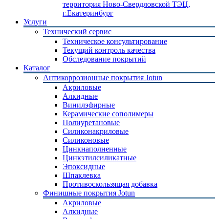
территория Ново-Свердловской ТЭЦ,
г.Екатеринбург
Услуги
Технический сервис
Техническое консультирование
Текущий контроль качества
Обследование покрытий
Каталог
Антикоррозионные покрытия Jotun
Акриловые
Алкидные
Винилэфирные
Керамические сополимеры
Полиуретановые
Силиконакриловые
Силиконовые
Цинкнаполненные
Цинкэтилсиликатные
Эпоксидные
Шпаклевка
Противоскользящая добавка
Финишные покрытия Jotun
Акриловые
Алкидные