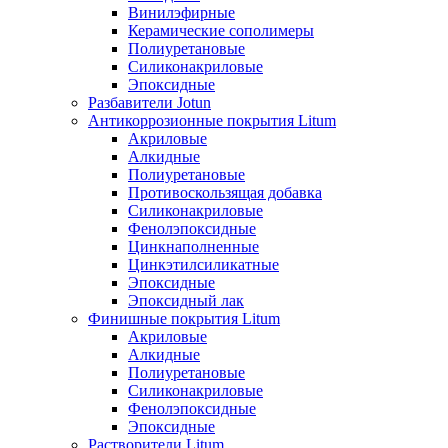
Винилэфирные
Керамические сополимеры
Полиуретановые
Силиконакриловые
Эпоксидные
Разбавители Jotun
Антикоррозионные покрытия Litum
Акриловые
Алкидные
Полиуретановые
Противоскользящая добавка
Силиконакриловые
Фенолэпоксидные
Цинкнаполненные
Цинкэтилсиликатные
Эпоксидные
Эпоксидный лак
Финишные покрытия Litum
Акриловые
Алкидные
Полиуретановые
Силиконакриловые
Фенолэпоксидные
Эпоксидные
Растворители Litum