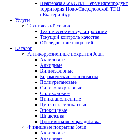
Нефтебаза ЛУКОЙЛ-Пермнефтепродукт
территория Ново-Свердловской ТЭЦ,
г.Екатеринбург
Услуги
Технический сервис
Техническое консультирование
Текущий контроль качества
Обследование покрытий
Каталог
Антикоррозионные покрытия Jotun
Акриловые
Алкидные
Винилэфирные
Керамические сополимеры
Полиуретановые
Силиконакриловые
Силиконовые
Цинкнаполненные
Цинкэтилсиликатные
Эпоксидные
Шпаклевка
Противоскользящая добавка
Финишные покрытия Jotun
Акриловые
Алкидные