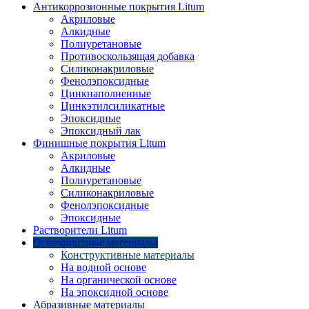
Антикоррозионные покрытия Litum
Акриловые
Алкидные
Полиуретановые
Противоскользящая добавка
Силиконакриловые
Фенолэпоксидные
Цинкнаполненные
Цинкэтилсиликатные
Эпоксидные
Эпоксидный лак
Финишные покрытия Litum
Акриловые
Алкидные
Полиуретановые
Силиконакриловые
Фенолэпоксидные
Эпоксидные
Растворители Litum
Огнезащитные материалы
Конструктивные материалы
На водной основе
На органической основе
На эпоксидной основе
Абразивные материалы