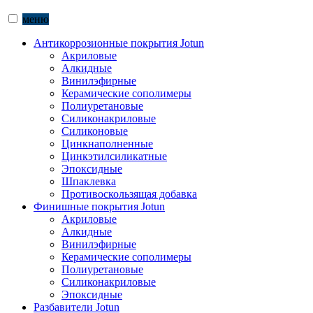
меню
Антикоррозионные покрытия Jotun
Акриловые
Алкидные
Винилэфирные
Керамические сополимеры
Полиуретановые
Силиконакриловые
Силиконовые
Цинкнаполненные
Цинкэтилсиликатные
Эпоксидные
Шпаклевка
Противоскользящая добавка
Финишные покрытия Jotun
Акриловые
Алкидные
Винилэфирные
Керамические сополимеры
Полиуретановые
Силиконакриловые
Эпоксидные
Разбавители Jotun