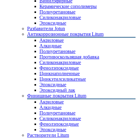
Винилэфирные
Керамические сополимеры
Полиуретановые
Силиконакриловые
Эпоксидные
Разбавители Jotun
Антикоррозионные покрытия Litum
Акриловые
Алкидные
Полиуретановые
Противоскользящая добавка
Силиконакриловые
Фенолэпоксидные
Цинкнаполненные
Цинкэтилсиликатные
Эпоксидные
Эпоксидный лак
Финишные покрытия Litum
Акриловые
Алкидные
Полиуретановые
Силиконакриловые
Фенолэпоксидные
Эпоксидные
Растворители Litum