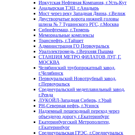
Иркутская Нефтяная Компания, г.Усть-Кут
Анадырская ТЭЦ, г.Анадырь
Мост через реку Западная Двина, г.Велиж
Двустворчатые ворота нижней головы
шлюза № 7 Тушинского РГС, г.Москва
Сибнефтемаш, г.Тюмень
Мемориальные комплексы
Транснефть, г.Тайшет
Администрация ГО Первоуральск
Уралэлектромедь, г.Верхняя Пышма
СТАНЦИЯ МЕТРО ФИЛАТОВ ЛУГ, Г.
МОСКВА
Челябинский трубопрокатный завод,
г.Челябинск
Первоуральский Новотрубный завод,
г.Первоуральск
Среднеуральский медеплавильный завод,
г.Ревда
ЛУКОЙЛ-Западная Сибирь, г.Урай
РН-Северная нефть, г.Усинск
Надземный пешеходный переход через
объездную дорогу, г.Екатеринбург
Екатеринбургский Метрополитен,
г.Екатеринбург
Среднеуральская ГРЭС, г.Среднеуральск