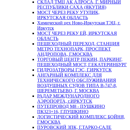
СКЛАД ТМЦ АК АЛРОСА, Г. МИРНЫЙ
РЕСПУБЛИКИ САХА (ЯКУТИЯ)
МОСТ ЧЕРЕЗ РЕКУ УТУЛИК,
ИРКУТСКАЯ ОБЛАСТЬ
Химический цех Ново-Иркутская ТЭЦ, г.
Иркутск
МОСТ ЧЕРЕЗ РЕКУ ЕЙ, ИРКУТСКАЯ
ОБЛАСТЬ
ПЕШЕХОДНЫЙ ПЕРЕХОД, СТАНЦИЯ
МЕТРО ТЕХНОПАРК, ПРОСПЕКТ
АНДРОПОВА, Г.МОСКВА
ТОРГОВЫЙ ЦЕНТР ПЕКИН, ПАРКИНГ,
ПЕШЕХОДНЫЙ МОСТ, Г.ЕКАТЕРИНБУРГ
ГИДРОЗАТВОРЫ ГЭС, Г.ИРКУТСК
АНГАРНЫЙ КОМПЛЕКС ДЛЯ
ТЕХНИЧЕСКОГО ОБСЛУЖИВАНИЯ
ВОЗДУШНЫХ СУДОВ ТИПА В-747-8,
ШЕРЕМЕТЬЕВО, Г. МОСКВА
РАДАР МЕЖДУНАРОДНОГО
АЭРОПОРТА, г.ИРКУТСК
ПУТЕПРОВОД М8 - ПУШКИНО
ПК323+16, Г.ПУШКИНО
ЛОГИСТИЧЕСКИЙ КОМПЛЕКС БОЙНЯ,
Г.МОСКВА
ПУРОВСКИЙ ЗПК, Г.ТАРКО-САЛЕ