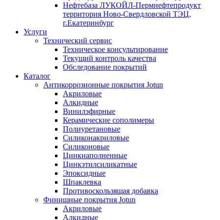
Нефтебаза ЛУКОЙЛ-Пермнефтепродукт
территория Ново-Свердловской ТЭЦ,
г.Екатеринбург
Услуги
Технический сервис
Техническое консультирование
Текущий контроль качества
Обследование покрытий
Каталог
Антикоррозионные покрытия Jotun
Акриловые
Алкидные
Винилэфирные
Керамические сополимеры
Полиуретановые
Силиконакриловые
Силиконовые
Цинкнаполненные
Цинкэтилсиликатные
Эпоксидные
Шпаклевка
Противоскользящая добавка
Финишные покрытия Jotun
Акриловые
Алкидные