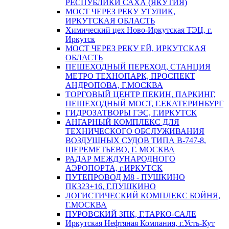
РЕСПУБЛИКИ САХА (ЯКУТИЯ)
МОСТ ЧЕРЕЗ РЕКУ УТУЛИК,
ИРКУТСКАЯ ОБЛАСТЬ
Химический цех Ново-Иркутская ТЭЦ, г.
Иркутск
МОСТ ЧЕРЕЗ РЕКУ ЕЙ, ИРКУТСКАЯ
ОБЛАСТЬ
ПЕШЕХОДНЫЙ ПЕРЕХОД, СТАНЦИЯ
МЕТРО ТЕХНОПАРК, ПРОСПЕКТ
АНДРОПОВА, Г.МОСКВА
ТОРГОВЫЙ ЦЕНТР ПЕКИН, ПАРКИНГ,
ПЕШЕХОДНЫЙ МОСТ, Г.ЕКАТЕРИНБУРГ
ГИДРОЗАТВОРЫ ГЭС, Г.ИРКУТСК
АНГАРНЫЙ КОМПЛЕКС ДЛЯ
ТЕХНИЧЕСКОГО ОБСЛУЖИВАНИЯ
ВОЗДУШНЫХ СУДОВ ТИПА В-747-8,
ШЕРЕМЕТЬЕВО, Г. МОСКВА
РАДАР МЕЖДУНАРОДНОГО
АЭРОПОРТА, г.ИРКУТСК
ПУТЕПРОВОД М8 - ПУШКИНО
ПК323+16, Г.ПУШКИНО
ЛОГИСТИЧЕСКИЙ КОМПЛЕКС БОЙНЯ,
Г.МОСКВА
ПУРОВСКИЙ ЗПК, Г.ТАРКО-САЛЕ
Иркутская Нефтяная Компания, г.Усть-Кут