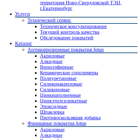
территория Ново-Свердловской ТЭЦ,
г.Екатеринбург
Услуги
Технический сервис
Техническое консультирование
Текущий контроль качества
Обследование покрытий
Каталог
Антикоррозионные покрытия Jotun
Акриловые
Алкидные
Винилэфирные
Керамические сополимеры
Полиуретановые
Силиконакриловые
Силиконовые
Цинкнаполненные
Цинкэтилсиликатные
Эпоксидные
Шпаклевка
Противоскользящая добавка
Финишные покрытия Jotun
Акриловые
Алкидные