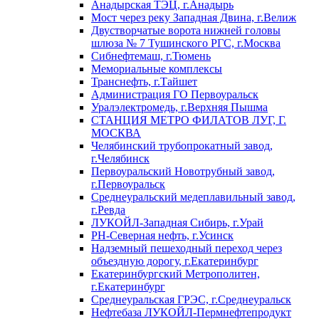
Анадырская ТЭЦ, г.Анадырь
Мост через реку Западная Двина, г.Велиж
Двустворчатые ворота нижней головы
шлюза № 7 Тушинского РГС, г.Москва
Сибнефтемаш, г.Тюмень
Мемориальные комплексы
Транснефть, г.Тайшет
Администрация ГО Первоуральск
Уралэлектромедь, г.Верхняя Пышма
СТАНЦИЯ МЕТРО ФИЛАТОВ ЛУГ, Г.
МОСКВА
Челябинский трубопрокатный завод,
г.Челябинск
Первоуральский Новотрубный завод,
г.Первоуральск
Среднеуральский медеплавильный завод,
г.Ревда
ЛУКОЙЛ-Западная Сибирь, г.Урай
РН-Северная нефть, г.Усинск
Надземный пешеходный переход через
объездную дорогу, г.Екатеринбург
Екатеринбургский Метрополитен,
г.Екатеринбург
Среднеуральская ГРЭС, г.Среднеуральск
Нефтебаза ЛУКОЙЛ-Пермнефтепродукт