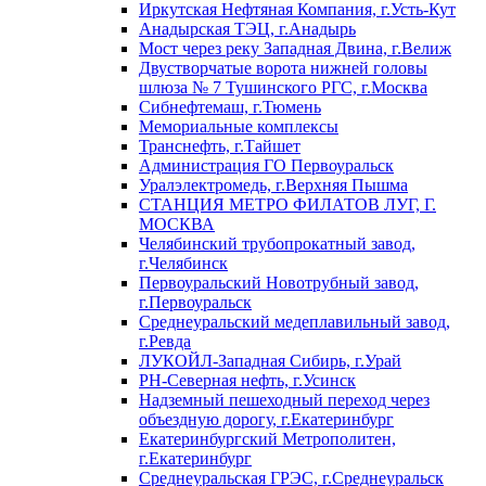
Иркутская Нефтяная Компания, г.Усть-Кут
Анадырская ТЭЦ, г.Анадырь
Мост через реку Западная Двина, г.Велиж
Двустворчатые ворота нижней головы
шлюза № 7 Тушинского РГС, г.Москва
Сибнефтемаш, г.Тюмень
Мемориальные комплексы
Транснефть, г.Тайшет
Администрация ГО Первоуральск
Уралэлектромедь, г.Верхняя Пышма
СТАНЦИЯ МЕТРО ФИЛАТОВ ЛУГ, Г.
МОСКВА
Челябинский трубопрокатный завод,
г.Челябинск
Первоуральский Новотрубный завод,
г.Первоуральск
Среднеуральский медеплавильный завод,
г.Ревда
ЛУКОЙЛ-Западная Сибирь, г.Урай
РН-Северная нефть, г.Усинск
Надземный пешеходный переход через
объездную дорогу, г.Екатеринбург
Екатеринбургский Метрополитен,
г.Екатеринбург
Среднеуральская ГРЭС, г.Среднеуральск