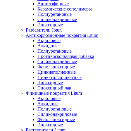
Винилэфирные
Керамические сополимеры
Полиуретановые
Силиконакриловые
Эпоксидные
Разбавители Jotun
Антикоррозионные покрытия Litum
Акриловые
Алкидные
Полиуретановые
Противоскользящая добавка
Силиконакриловые
Фенолэпоксидные
Цинкнаполненные
Цинкэтилсиликатные
Эпоксидные
Эпоксидный лак
Финишные покрытия Litum
Акриловые
Алкидные
Полиуретановые
Силиконакриловые
Фенолэпоксидные
Эпоксидные
Растворители Litum