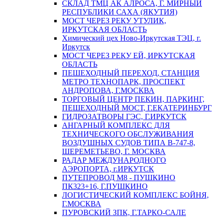
СКЛАД ТМЦ АК АЛРОСА, Г. МИРНЫЙ
РЕСПУБЛИКИ САХА (ЯКУТИЯ)
МОСТ ЧЕРЕЗ РЕКУ УТУЛИК,
ИРКУТСКАЯ ОБЛАСТЬ
Химический цех Ново-Иркутская ТЭЦ, г.
Иркутск
МОСТ ЧЕРЕЗ РЕКУ ЕЙ, ИРКУТСКАЯ
ОБЛАСТЬ
ПЕШЕХОДНЫЙ ПЕРЕХОД, СТАНЦИЯ
МЕТРО ТЕХНОПАРК, ПРОСПЕКТ
АНДРОПОВА, Г.МОСКВА
ТОРГОВЫЙ ЦЕНТР ПЕКИН, ПАРКИНГ,
ПЕШЕХОДНЫЙ МОСТ, Г.ЕКАТЕРИНБУРГ
ГИДРОЗАТВОРЫ ГЭС, Г.ИРКУТСК
АНГАРНЫЙ КОМПЛЕКС ДЛЯ
ТЕХНИЧЕСКОГО ОБСЛУЖИВАНИЯ
ВОЗДУШНЫХ СУДОВ ТИПА В-747-8,
ШЕРЕМЕТЬЕВО, Г. МОСКВА
РАДАР МЕЖДУНАРОДНОГО
АЭРОПОРТА, г.ИРКУТСК
ПУТЕПРОВОД М8 - ПУШКИНО
ПК323+16, Г.ПУШКИНО
ЛОГИСТИЧЕСКИЙ КОМПЛЕКС БОЙНЯ,
Г.МОСКВА
ПУРОВСКИЙ ЗПК, Г.ТАРКО-САЛЕ