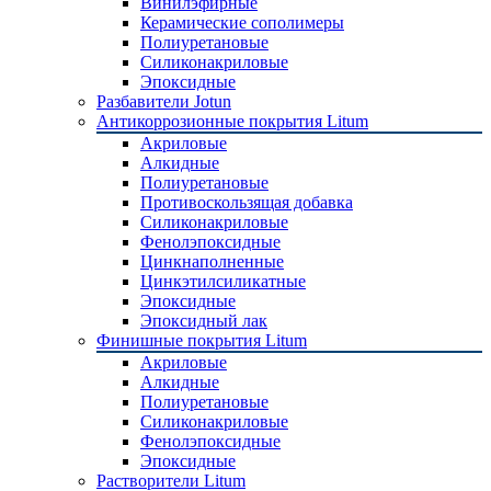
Винилэфирные
Керамические сополимеры
Полиуретановые
Силиконакриловые
Эпоксидные
Разбавители Jotun
Антикоррозионные покрытия Litum
Акриловые
Алкидные
Полиуретановые
Противоскользящая добавка
Силиконакриловые
Фенолэпоксидные
Цинкнаполненные
Цинкэтилсиликатные
Эпоксидные
Эпоксидный лак
Финишные покрытия Litum
Акриловые
Алкидные
Полиуретановые
Силиконакриловые
Фенолэпоксидные
Эпоксидные
Растворители Litum