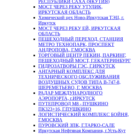
РЕСПУБЛИКИ САХА (ЯКУТИЯ)
МОСТ ЧЕРЕЗ РЕКУ УТУЛИК,
ИРКУТСКАЯ ОБЛАСТЬ
Химический цех Ново-Иркутская ТЭЦ, г.
Иркутск
МОСТ ЧЕРЕЗ РЕКУ ЕЙ, ИРКУТСКАЯ
ОБЛАСТЬ
ПЕШЕХОДНЫЙ ПЕРЕХОД, СТАНЦИЯ
МЕТРО ТЕХНОПАРК, ПРОСПЕКТ
АНДРОПОВА, Г.МОСКВА
ТОРГОВЫЙ ЦЕНТР ПЕКИН, ПАРКИНГ,
ПЕШЕХОДНЫЙ МОСТ, Г.ЕКАТЕРИНБУРГ
ГИДРОЗАТВОРЫ ГЭС, Г.ИРКУТСК
АНГАРНЫЙ КОМПЛЕКС ДЛЯ
ТЕХНИЧЕСКОГО ОБСЛУЖИВАНИЯ
ВОЗДУШНЫХ СУДОВ ТИПА В-747-8,
ШЕРЕМЕТЬЕВО, Г. МОСКВА
РАДАР МЕЖДУНАРОДНОГО
АЭРОПОРТА, г.ИРКУТСК
ПУТЕПРОВОД М8 - ПУШКИНО
ПК323+16, Г.ПУШКИНО
ЛОГИСТИЧЕСКИЙ КОМПЛЕКС БОЙНЯ,
Г.МОСКВА
ПУРОВСКИЙ ЗПК, Г.ТАРКО-САЛЕ
Иркутская Нефтяная Компания, г.Усть-Кут