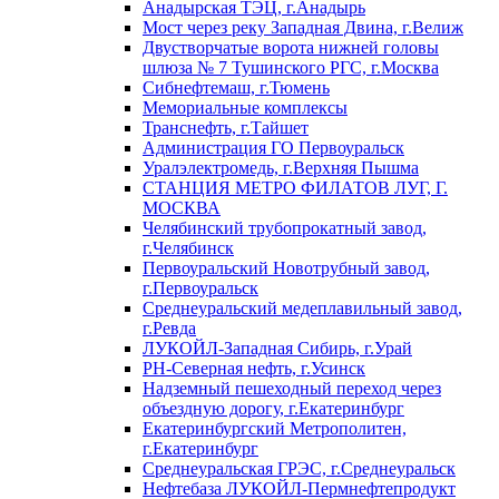
Анадырская ТЭЦ, г.Анадырь
Мост через реку Западная Двина, г.Велиж
Двустворчатые ворота нижней головы
шлюза № 7 Тушинского РГС, г.Москва
Сибнефтемаш, г.Тюмень
Мемориальные комплексы
Транснефть, г.Тайшет
Администрация ГО Первоуральск
Уралэлектромедь, г.Верхняя Пышма
СТАНЦИЯ МЕТРО ФИЛАТОВ ЛУГ, Г.
МОСКВА
Челябинский трубопрокатный завод,
г.Челябинск
Первоуральский Новотрубный завод,
г.Первоуральск
Среднеуральский медеплавильный завод,
г.Ревда
ЛУКОЙЛ-Западная Сибирь, г.Урай
РН-Северная нефть, г.Усинск
Надземный пешеходный переход через
объездную дорогу, г.Екатеринбург
Екатеринбургский Метрополитен,
г.Екатеринбург
Среднеуральская ГРЭС, г.Среднеуральск
Нефтебаза ЛУКОЙЛ-Пермнефтепродукт