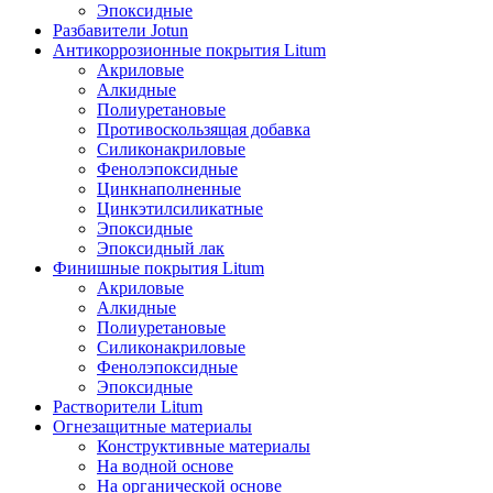
Эпоксидные
Разбавители Jotun
Антикоррозионные покрытия Litum
Акриловые
Алкидные
Полиуретановые
Противоскользящая добавка
Силиконакриловые
Фенолэпоксидные
Цинкнаполненные
Цинкэтилсиликатные
Эпоксидные
Эпоксидный лак
Финишные покрытия Litum
Акриловые
Алкидные
Полиуретановые
Силиконакриловые
Фенолэпоксидные
Эпоксидные
Растворители Litum
Огнезащитные материалы
Конструктивные материалы
На водной основе
На органической основе