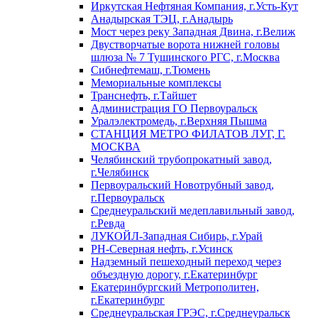
Иркутская Нефтяная Компания, г.Усть-Кут
Анадырская ТЭЦ, г.Анадырь
Мост через реку Западная Двина, г.Велиж
Двустворчатые ворота нижней головы
шлюза № 7 Тушинского РГС, г.Москва
Сибнефтемаш, г.Тюмень
Мемориальные комплексы
Транснефть, г.Тайшет
Администрация ГО Первоуральск
Уралэлектромедь, г.Верхняя Пышма
СТАНЦИЯ МЕТРО ФИЛАТОВ ЛУГ, Г.
МОСКВА
Челябинский трубопрокатный завод,
г.Челябинск
Первоуральский Новотрубный завод,
г.Первоуральск
Среднеуральский медеплавильный завод,
г.Ревда
ЛУКОЙЛ-Западная Сибирь, г.Урай
РН-Северная нефть, г.Усинск
Надземный пешеходный переход через
объездную дорогу, г.Екатеринбург
Екатеринбургский Метрополитен,
г.Екатеринбург
Среднеуральская ГРЭС, г.Среднеуральск