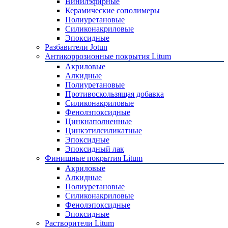
Винилэфирные
Керамические сополимеры
Полиуретановые
Силиконакриловые
Эпоксидные
Разбавители Jotun
Антикоррозионные покрытия Litum
Акриловые
Алкидные
Полиуретановые
Противоскользящая добавка
Силиконакриловые
Фенолэпоксидные
Цинкнаполненные
Цинкэтилсиликатные
Эпоксидные
Эпоксидный лак
Финишные покрытия Litum
Акриловые
Алкидные
Полиуретановые
Силиконакриловые
Фенолэпоксидные
Эпоксидные
Растворители Litum