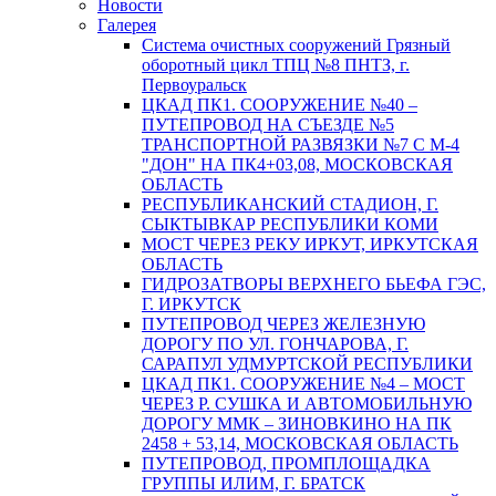
Новости
Галерея
Система очистных сооружений Грязный
оборотный цикл ТПЦ №8 ПНТЗ, г.
Первоуральск
ЦКАД ПК1. СООРУЖЕНИЕ №40 –
ПУТЕПРОВОД НА СЪЕЗДЕ №5
ТРАНСПОРТНОЙ РАЗВЯЗКИ №7 С М-4
"ДОН" НА ПК4+03,08, МОСКОВСКАЯ
ОБЛАСТЬ
РЕСПУБЛИКАНСКИЙ СТАДИОН, Г.
СЫКТЫВКАР РЕСПУБЛИКИ КОМИ
МОСТ ЧЕРЕЗ РЕКУ ИРКУТ, ИРКУТСКАЯ
ОБЛАСТЬ
ГИДРОЗАТВОРЫ ВЕРХНЕГО БЬЕФА ГЭС,
Г. ИРКУТСК
ПУТЕПРОВОД ЧЕРЕЗ ЖЕЛЕЗНУЮ
ДОРОГУ ПО УЛ. ГОНЧАРОВА, Г.
САРАПУЛ УДМУРТСКОЙ РЕСПУБЛИКИ
ЦКАД ПК1. СООРУЖЕНИЕ №4 – МОСТ
ЧЕРЕЗ Р. СУШКА И АВТОМОБИЛЬНУЮ
ДОРОГУ ММК – ЗИНОВКИНО НА ПК
2458 + 53,14, МОСКОВСКАЯ ОБЛАСТЬ
ПУТЕПРОВОД, ПРОМПЛОЩАДКА
ГРУППЫ ИЛИМ, Г. БРАТСК