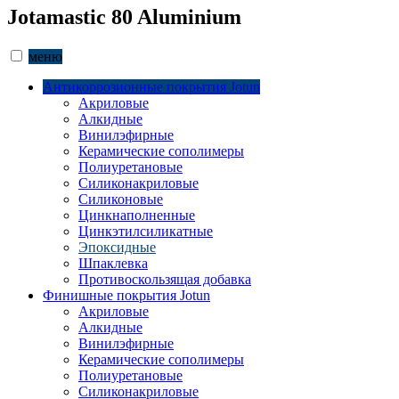
Jotamastic 80 Aluminium
меню
Антикоррозионные покрытия Jotun
Акриловые
Алкидные
Винилэфирные
Керамические сополимеры
Полиуретановые
Силиконакриловые
Силиконовые
Цинкнаполненные
Цинкэтилсиликатные
Эпоксидные
Шпаклевка
Противоскользящая добавка
Финишные покрытия Jotun
Акриловые
Алкидные
Винилэфирные
Керамические сополимеры
Полиуретановые
Силиконакриловые