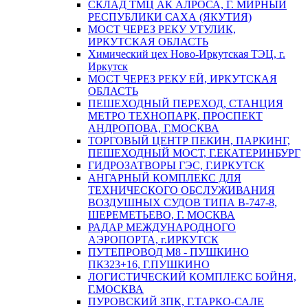
СКЛАД ТМЦ АК АЛРОСА, Г. МИРНЫЙ
РЕСПУБЛИКИ САХА (ЯКУТИЯ)
МОСТ ЧЕРЕЗ РЕКУ УТУЛИК,
ИРКУТСКАЯ ОБЛАСТЬ
Химический цех Ново-Иркутская ТЭЦ, г.
Иркутск
МОСТ ЧЕРЕЗ РЕКУ ЕЙ, ИРКУТСКАЯ
ОБЛАСТЬ
ПЕШЕХОДНЫЙ ПЕРЕХОД, СТАНЦИЯ
МЕТРО ТЕХНОПАРК, ПРОСПЕКТ
АНДРОПОВА, Г.МОСКВА
ТОРГОВЫЙ ЦЕНТР ПЕКИН, ПАРКИНГ,
ПЕШЕХОДНЫЙ МОСТ, Г.ЕКАТЕРИНБУРГ
ГИДРОЗАТВОРЫ ГЭС, Г.ИРКУТСК
АНГАРНЫЙ КОМПЛЕКС ДЛЯ
ТЕХНИЧЕСКОГО ОБСЛУЖИВАНИЯ
ВОЗДУШНЫХ СУДОВ ТИПА В-747-8,
ШЕРЕМЕТЬЕВО, Г. МОСКВА
РАДАР МЕЖДУНАРОДНОГО
АЭРОПОРТА, г.ИРКУТСК
ПУТЕПРОВОД М8 - ПУШКИНО
ПК323+16, Г.ПУШКИНО
ЛОГИСТИЧЕСКИЙ КОМПЛЕКС БОЙНЯ,
Г.МОСКВА
ПУРОВСКИЙ ЗПК, Г.ТАРКО-САЛЕ