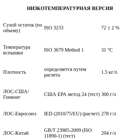
НИЗКОТЕМПЕРАТУРНАЯ ВЕРСИЯ
Сухой остаток (по
ISO 3233
72 ± 2 %
объему)
Температура
ISO 3679 Method 1
31 °C
вспышки
определяется путем
Плотность
1.5 кг/л
расчета
ЛОС-США/
США ЕРА метод 24 (тест)
300 г/л
Гонконг
ЛОС-Евросоюз
IED (2010/75/EU) (расчет)
278 г/л
GB/T 23985-2009 (ISO
ЛОС-Китай
204 г/л
11890-1) (тест)