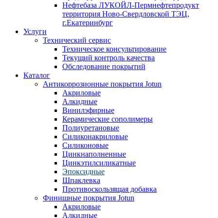
Нефтебаза ЛУКОЙЛ-Пермнефтепродукт
территория Ново-Свердловской ТЭЦ,
г.Екатеринбург
Услуги
Технический сервис
Техническое консультирование
Текущий контроль качества
Обследование покрытий
Каталог
Антикоррозионные покрытия Jotun
Акриловые
Алкидные
Винилэфирные
Керамические сополимеры
Полиуретановые
Силиконакриловые
Силиконовые
Цинкнаполненные
Цинкэтилсиликатные
Эпоксидные
Шпаклевка
Противоскользящая добавка
Финишные покрытия Jotun
Акриловые
Алкидные