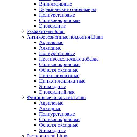
Винилэфирные
Керамические сополимеры
Полиуретановые
Силиконакриловые
Эпоксидные
Разбавители Jotun
Антикоррозионные покрытия Litum
Акриловые
Алкидные
Полиуретановые
Противоскользящая добавка
Силиконакриловые
Фенолэпоксидные
Цинкнаполненные
Цинкэтилсиликатные
Эпоксидные
Эпоксидный лак
Финишные покрытия Litum
Акриловые
Алкидные
Полиуретановые
Силиконакриловые
Фенолэпоксидные
Эпоксидные
Растворители Litum