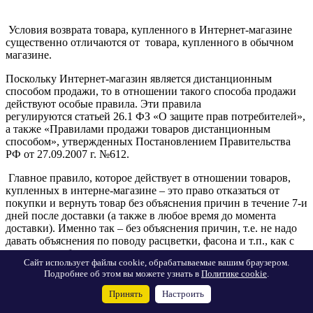
Условия возврата товара, купленного в Интернет-магазине
существенно отличаются от товара, купленного в обычном
магазине.
Поскольку Интернет-магазин является дистанционным
способом продажи, то в отношении такого способа продажи
действуют особые правила. Эти правила
регулируются статьей 26.1 ФЗ «О защите прав потребителей»,
а также «Правилами продажи товаров дистанционным
способом», утвержденных Постановлением Правительства
РФ от 27.09.2007 г. №612.
Главное правило, которое действует в отношении товаров,
купленных в интерне-магазине – это право отказаться от
покупки и вернуть товар без объяснения причин в течение 7-и
дней после доставки (а также в любое время до момента
доставки). Именно так – без объяснения причин, т.е. не надо
давать объяснения по поводу расцветки, фасона и т.п., как с
товаром из обычного магазина.
Сайт использует файлы cookie, обрабатываемые вашим браузером.
Подробнее об этом вы можете узнать в
Политике cookie
.
В момент доставки, вместе с товаром покупателю должна
быть предоставлена письменная памятка о праве вернуть
Принять
Настроить
товар в течение 7-и дней. Если такая памятка не была