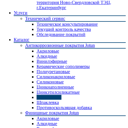
территория Ново-Свердловской ТЭЦ,
г.Екатеринбург
Услуги
Технический сервис
Техническое консультирование
Текущий контроль качества
Обследование покрытий
Каталог
Антикоррозионные покрытия Jotun
Акриловые
Алкидные
Винилэфирные
Керамические сополимеры
Полиуретановые
Силиконакриловые
Силиконовые
Цинкнаполненные
Цинкэтилсиликатные
Эпоксидные
Шпаклевка
Противоскользящая добавка
Финишные покрытия Jotun
Акриловые
Алкидные