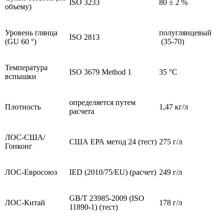
ISO 3233
80 ± 2 %
объему)
Уровень глянца
полуглянцевый
ISO 2813
(GU 60 °)
(35-70)
Температура
ISO 3679 Method 1
35 °C
вспышки
определяется путем
Плотность
1,47 кг/л
расчета
ЛОС-США/
США ЕРА метод 24 (тест)
275 г/л
Гонконг
ЛОС-Евросоюз
IED (2010/75/EU) (расчет)
249 г/л
GB/T 23985-2009 (ISO
ЛОС-Китай
178 г/л
11890-1) (тест)