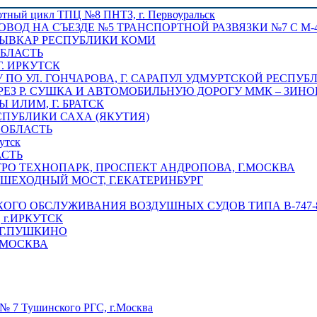
отный цикл ТПЦ №8 ПНТЗ, г. Первоуральск
ОВОД НА СЪЕЗДЕ №5 ТРАНСПОРТНОЙ РАЗВЯЗКИ №7 С М-4
ТЫВКАР РЕСПУБЛИКИ КОМИ
ОБЛАСТЬ
Г. ИРКУТСК
ПО УЛ. ГОНЧАРОВА, Г. САРАПУЛ УДМУРТСКОЙ РЕСПУБ
РЕЗ Р. СУШКА И АВТОМОБИЛЬНУЮ ДОРОГУ ММК – ЗИНОВ
ИЛИМ, Г. БРАТСК
СПУБЛИКИ САХА (ЯКУТИЯ)
 ОБЛАСТЬ
утск
АСТЬ
РО ТЕХНОПАРК, ПРОСПЕКТ АНДРОПОВА, Г.МОСКВА
ЕШЕХОДНЫЙ МОСТ, Г.ЕКАТЕРИНБУРГ
ГО ОБСЛУЖИВАНИЯ ВОЗДУШНЫХ СУДОВ ТИПА В-747-8,
г.ИРКУТСК
 Г.ПУШКИНО
.МОСКВА
№ 7 Тушинского РГС, г.Москва