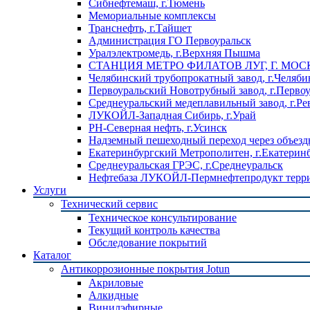
Сибнефтемаш, г.Тюмень
Мемориальные комплексы
Транснефть, г.Тайшет
Администрация ГО Первоуральск
Уралэлектромедь, г.Верхняя Пышма
СТАНЦИЯ МЕТРО ФИЛАТОВ ЛУГ, Г. МОС
Челябинский трубопрокатный завод, г.Челяби
Первоуральский Новотрубный завод, г.Перво
Среднеуральский медеплавильный завод, г.Ре
ЛУКОЙЛ-Западная Сибирь, г.Урай
РН-Северная нефть, г.Усинск
Надземный пешеходный переход через объездн
Екатеринбургский Метрополитен, г.Екатерин
Среднеуральская ГРЭС, г.Среднеуральск
Нефтебаза ЛУКОЙЛ-Пермнефтепродукт террит
Услуги
Технический сервис
Техническое консультирование
Текущий контроль качества
Обследование покрытий
Каталог
Антикоррозионные покрытия Jotun
Акриловые
Алкидные
Винилэфирные