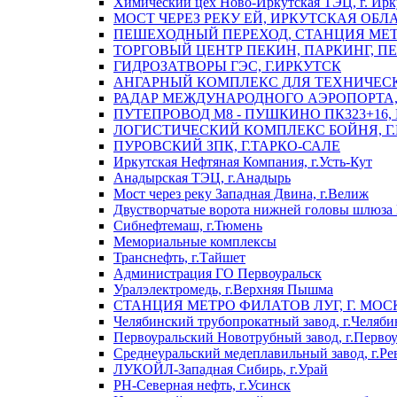
Химический цех Ново-Иркутская ТЭЦ, г. Ирк
МОСТ ЧЕРЕЗ РЕКУ ЕЙ, ИРКУТСКАЯ ОБЛ
ПЕШЕХОДНЫЙ ПЕРЕХОД, СТАНЦИЯ МЕТ
ТОРГОВЫЙ ЦЕНТР ПЕКИН, ПАРКИНГ, П
ГИДРОЗАТВОРЫ ГЭС, Г.ИРКУТСК
АНГАРНЫЙ КОМПЛЕКС ДЛЯ ТЕХНИЧЕСКО
РАДАР МЕЖДУНАРОДНОГО АЭРОПОРТА, 
ПУТЕПРОВОД М8 - ПУШКИНО ПК323+16,
ЛОГИСТИЧЕСКИЙ КОМПЛЕКС БОЙНЯ, Г
ПУРОВСКИЙ ЗПК, Г.ТАРКО-САЛЕ
Иркутская Нефтяная Компания, г.Усть-Кут
Анадырская ТЭЦ, г.Анадырь
Мост через реку Западная Двина, г.Велиж
Двустворчатые ворота нижней головы шлюза 
Сибнефтемаш, г.Тюмень
Мемориальные комплексы
Транснефть, г.Тайшет
Администрация ГО Первоуральск
Уралэлектромедь, г.Верхняя Пышма
СТАНЦИЯ МЕТРО ФИЛАТОВ ЛУГ, Г. МОС
Челябинский трубопрокатный завод, г.Челяби
Первоуральский Новотрубный завод, г.Перво
Среднеуральский медеплавильный завод, г.Ре
ЛУКОЙЛ-Западная Сибирь, г.Урай
РН-Северная нефть, г.Усинск