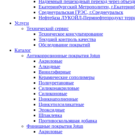
Надземный пешеходный переход через объездн
Екатеринбургский Метрополитен, г.Екатерин
Среднеуральская ГРЭС, г.Среднеуральск
Нефтебаза ЛУКОЙЛ-Пермнефтепродукт террит
Услуги
Технический сервис
Техническое консультирование
Текущий контроль качества
Обследование покрытий
Каталог
Антикоррозионные покрытия Jotun
Акриловые
Алкидные
Винилэфирные
Керамические сополимеры
Полиуретановые
Силиконакриловые
Силиконовые
Цинкнаполненные
Цинкэтилсиликатные
Эпоксидные
Шпаклевка
Противоскользящая добавка
Финишные покрытия Jotun
Акриловые