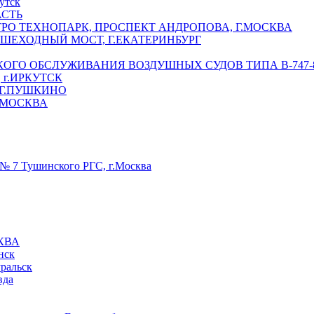
утск
АСТЬ
РО ТЕХНОПАРК, ПРОСПЕКТ АНДРОПОВА, Г.МОСКВА
ЕШЕХОДНЫЙ МОСТ, Г.ЕКАТЕРИНБУРГ
ГО ОБСЛУЖИВАНИЯ ВОЗДУШНЫХ СУДОВ ТИПА В-747-8,
г.ИРКУТСК
 Г.ПУШКИНО
.МОСКВА
№ 7 Тушинского РГС, г.Москва
КВА
нск
уральск
вда