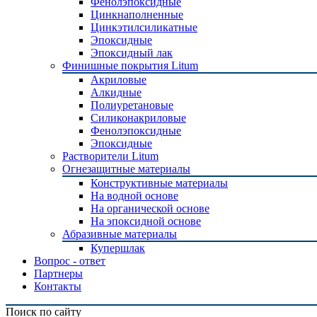
Фенолэпоксидные
Цинкнаполненные
Цинкэтилсиликатные
Эпоксидные
Эпоксидный лак
Финишные покрытия Litum
Акриловые
Алкидные
Полиуретановые
Силиконакриловые
Фенолэпоксидные
Эпоксидные
Растворители Litum
Огнезащитные материалы
Конструктивные материалы
На водной основе
На органической основе
На эпоксидной основе
Абразивные материалы
Купершлак
Вопрос - ответ
Партнеры
Контакты
Поиск по сайту