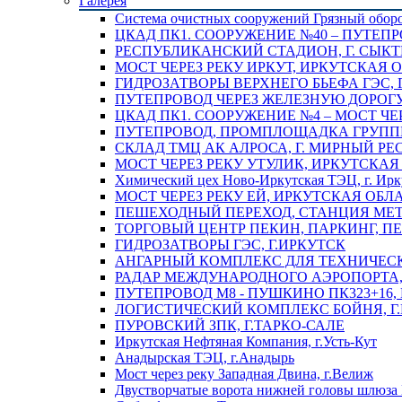
Галерея
Система очистных сооружений Грязный обор
ЦКАД ПК1. СООРУЖЕНИЕ №40 – ПУТЕПР
РЕСПУБЛИКАНСКИЙ СТАДИОН, Г. СЫК
МОСТ ЧЕРЕЗ РЕКУ ИРКУТ, ИРКУТСКАЯ 
ГИДРОЗАТВОРЫ ВЕРХНЕГО БЬЕФА ГЭС, 
ПУТЕПРОВОД ЧЕРЕЗ ЖЕЛЕЗНУЮ ДОРОГУ 
ЦКАД ПК1. СООРУЖЕНИЕ №4 – МОСТ ЧЕ
ПУТЕПРОВОД, ПРОМПЛОЩАДКА ГРУППЫ 
СКЛАД ТМЦ АК АЛРОСА, Г. МИРНЫЙ РЕ
МОСТ ЧЕРЕЗ РЕКУ УТУЛИК, ИРКУТСКАЯ
Химический цех Ново-Иркутская ТЭЦ, г. Ирк
МОСТ ЧЕРЕЗ РЕКУ ЕЙ, ИРКУТСКАЯ ОБЛ
ПЕШЕХОДНЫЙ ПЕРЕХОД, СТАНЦИЯ МЕТ
ТОРГОВЫЙ ЦЕНТР ПЕКИН, ПАРКИНГ, П
ГИДРОЗАТВОРЫ ГЭС, Г.ИРКУТСК
АНГАРНЫЙ КОМПЛЕКС ДЛЯ ТЕХНИЧЕСКО
РАДАР МЕЖДУНАРОДНОГО АЭРОПОРТА, 
ПУТЕПРОВОД М8 - ПУШКИНО ПК323+16,
ЛОГИСТИЧЕСКИЙ КОМПЛЕКС БОЙНЯ, Г
ПУРОВСКИЙ ЗПК, Г.ТАРКО-САЛЕ
Иркутская Нефтяная Компания, г.Усть-Кут
Анадырская ТЭЦ, г.Анадырь
Мост через реку Западная Двина, г.Велиж
Двустворчатые ворота нижней головы шлюза 