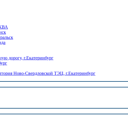
КВА
нск
уральск
вда
ую дорогу, г.Екатеринбург
бург
ория Ново-Свердловской ТЭЦ, г.Екатеринбург