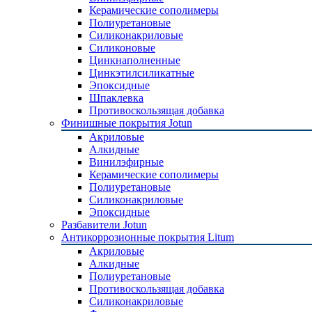
Керамические сополимеры
Полиуретановые
Силиконакриловые
Силиконовые
Цинкнаполненные
Цинкэтилсиликатные
Эпоксидные
Шпаклевка
Противоскользящая добавка
Финишные покрытия Jotun
Акриловые
Алкидные
Винилэфирные
Керамические сополимеры
Полиуретановые
Силиконакриловые
Эпоксидные
Разбавители Jotun
Антикоррозионные покрытия Litum
Акриловые
Алкидные
Полиуретановые
Противоскользящая добавка
Силиконакриловые