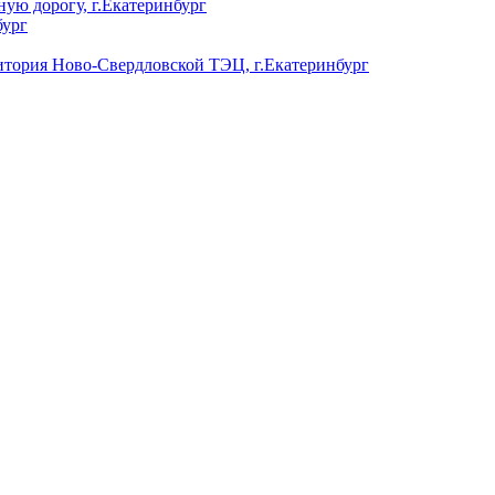
ую дорогу, г.Екатеринбург
бург
ория Ново-Свердловской ТЭЦ, г.Екатеринбург