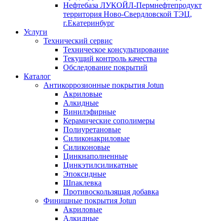
Нефтебаза ЛУКОЙЛ-Пермнефтепродукт
территория Ново-Свердловской ТЭЦ,
г.Екатеринбург
Услуги
Технический сервис
Техническое консультирование
Текущий контроль качества
Обследование покрытий
Каталог
Антикоррозионные покрытия Jotun
Акриловые
Алкидные
Винилэфирные
Керамические сополимеры
Полиуретановые
Силиконакриловые
Силиконовые
Цинкнаполненные
Цинкэтилсиликатные
Эпоксидные
Шпаклевка
Противоскользящая добавка
Финишные покрытия Jotun
Акриловые
Алкидные