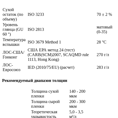
Сухой
остаток (по
ISO 3233
70 ± 2 %
объему)
Уровень
матовый
глянца (GU
ISO 2813
(0-35)
60 °)
Температура
ISO 3679 Method 1
28 °C
вспышки
США ЕРА метод 24 (тест)
ЛОС-США/
(CARB(SCM)2007, SCAQMD rule
270 г/л
Гонконг
1113, Hong Kong)
ЛОС-
IED (2010/75/EU) (расчет)
283 г/л
Евросоюз
Рекомендуемый диапазон толщин
Толщина сухой
140 - 200
пленки
мкм
Толщина сырой
200 - 300
пленки
мкм
Теоретическая
5,0 - 3,5
укрывистость
м²/л