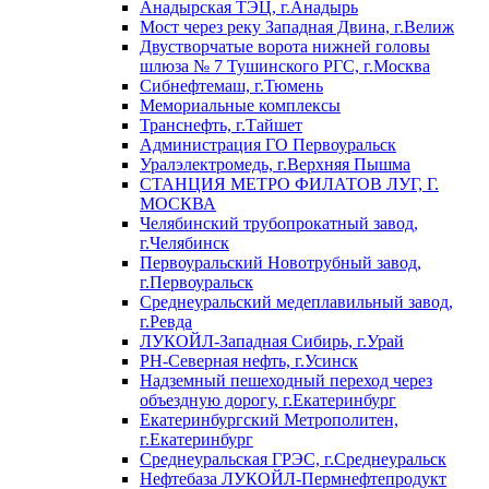
Анадырская ТЭЦ, г.Анадырь
Мост через реку Западная Двина, г.Велиж
Двустворчатые ворота нижней головы
шлюза № 7 Тушинского РГС, г.Москва
Сибнефтемаш, г.Тюмень
Мемориальные комплексы
Транснефть, г.Тайшет
Администрация ГО Первоуральск
Уралэлектромедь, г.Верхняя Пышма
СТАНЦИЯ МЕТРО ФИЛАТОВ ЛУГ, Г.
МОСКВА
Челябинский трубопрокатный завод,
г.Челябинск
Первоуральский Новотрубный завод,
г.Первоуральск
Среднеуральский медеплавильный завод,
г.Ревда
ЛУКОЙЛ-Западная Сибирь, г.Урай
РН-Северная нефть, г.Усинск
Надземный пешеходный переход через
объездную дорогу, г.Екатеринбург
Екатеринбургский Метрополитен,
г.Екатеринбург
Среднеуральская ГРЭС, г.Среднеуральск
Нефтебаза ЛУКОЙЛ-Пермнефтепродукт