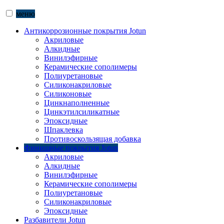
меню
Антикоррозионные покрытия Jotun
Акриловые
Алкидные
Винилэфирные
Керамические сополимеры
Полиуретановые
Силиконакриловые
Силиконовые
Цинкнаполненные
Цинкэтилсиликатные
Эпоксидные
Шпаклевка
Противоскользящая добавка
Финишные покрытия Jotun
Акриловые
Алкидные
Винилэфирные
Керамические сополимеры
Полиуретановые
Силиконакриловые
Эпоксидные
Разбавители Jotun