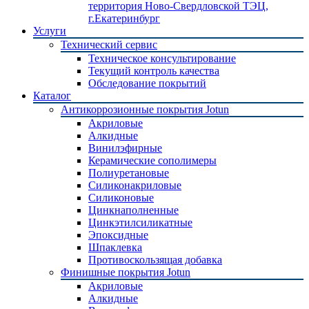
территория Ново-Свердловской ТЭЦ,
г.Екатеринбург
Услуги
Технический сервис
Техническое консультирование
Текущий контроль качества
Обследование покрытий
Каталог
Антикоррозионные покрытия Jotun
Акриловые
Алкидные
Винилэфирные
Керамические сополимеры
Полиуретановые
Силиконакриловые
Силиконовые
Цинкнаполненные
Цинкэтилсиликатные
Эпоксидные
Шпаклевка
Противоскользящая добавка
Финишные покрытия Jotun
Акриловые
Алкидные