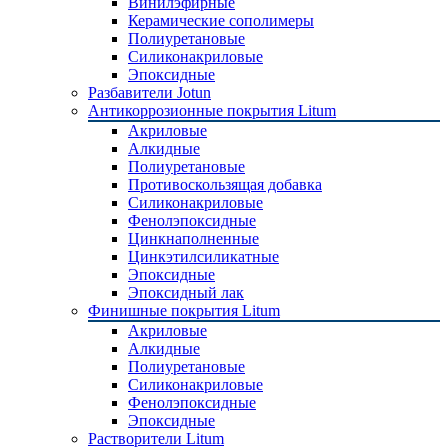
Винилэфирные
Керамические сополимеры
Полиуретановые
Силиконакриловые
Эпоксидные
Разбавители Jotun
Антикоррозионные покрытия Litum
Акриловые
Алкидные
Полиуретановые
Противоскользящая добавка
Силиконакриловые
Фенолэпоксидные
Цинкнаполненные
Цинкэтилсиликатные
Эпоксидные
Эпоксидный лак
Финишные покрытия Litum
Акриловые
Алкидные
Полиуретановые
Силиконакриловые
Фенолэпоксидные
Эпоксидные
Растворители Litum