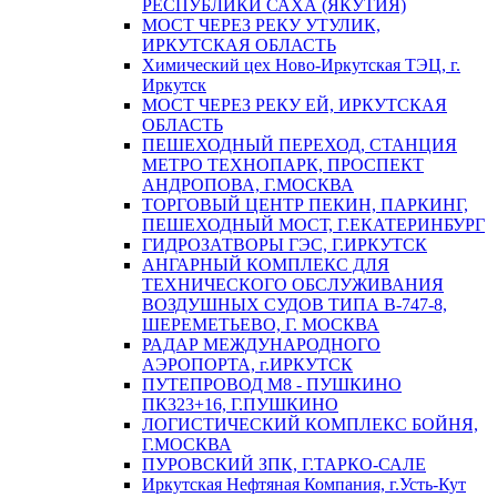
РЕСПУБЛИКИ САХА (ЯКУТИЯ)
МОСТ ЧЕРЕЗ РЕКУ УТУЛИК,
ИРКУТСКАЯ ОБЛАСТЬ
Химический цех Ново-Иркутская ТЭЦ, г.
Иркутск
МОСТ ЧЕРЕЗ РЕКУ ЕЙ, ИРКУТСКАЯ
ОБЛАСТЬ
ПЕШЕХОДНЫЙ ПЕРЕХОД, СТАНЦИЯ
МЕТРО ТЕХНОПАРК, ПРОСПЕКТ
АНДРОПОВА, Г.МОСКВА
ТОРГОВЫЙ ЦЕНТР ПЕКИН, ПАРКИНГ,
ПЕШЕХОДНЫЙ МОСТ, Г.ЕКАТЕРИНБУРГ
ГИДРОЗАТВОРЫ ГЭС, Г.ИРКУТСК
АНГАРНЫЙ КОМПЛЕКС ДЛЯ
ТЕХНИЧЕСКОГО ОБСЛУЖИВАНИЯ
ВОЗДУШНЫХ СУДОВ ТИПА В-747-8,
ШЕРЕМЕТЬЕВО, Г. МОСКВА
РАДАР МЕЖДУНАРОДНОГО
АЭРОПОРТА, г.ИРКУТСК
ПУТЕПРОВОД М8 - ПУШКИНО
ПК323+16, Г.ПУШКИНО
ЛОГИСТИЧЕСКИЙ КОМПЛЕКС БОЙНЯ,
Г.МОСКВА
ПУРОВСКИЙ ЗПК, Г.ТАРКО-САЛЕ
Иркутская Нефтяная Компания, г.Усть-Кут