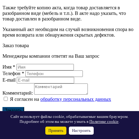
Также требуйте копию акта, когда товар доставляется в
разобранном виде (мебель и т.п.). В акте надо указать, что
товар доставлен в разобранном виде.
Указанный акт необходим на случай возникновения спора во
время возврата или обнаружения скрытых дефектов.
Заказ товара
Менеджеры компании ответят на Ваш запрос
Имя
*
Телефон
*
E-mail
Комментарий:
Я согласен на
обработку персональных данных
Заказать
Сайт использует файлы cookie, обрабатываемые вашим браузером.
Вопрос по товару
Подробнее об этом вы можете узнать в
Политике cookie
.
Принять
Настроить
Менеджеры компании ответят на Ваш вопрос