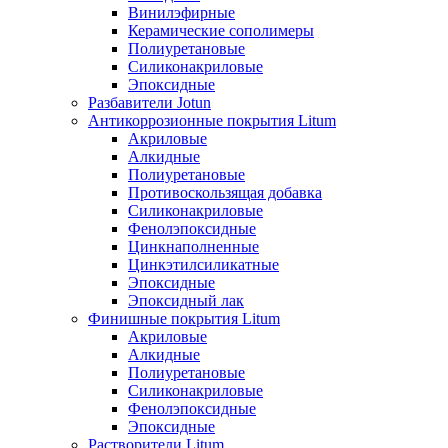
Винилэфирные
Керамические сополимеры
Полиуретановые
Силиконакриловые
Эпоксидные
Разбавители Jotun
Антикоррозионные покрытия Litum
Акриловые
Алкидные
Полиуретановые
Противоскользящая добавка
Силиконакриловые
Фенолэпоксидные
Цинкнаполненные
Цинкэтилсиликатные
Эпоксидные
Эпоксидный лак
Финишные покрытия Litum
Акриловые
Алкидные
Полиуретановые
Силиконакриловые
Фенолэпоксидные
Эпоксидные
Растворители Litum