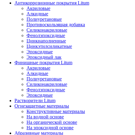
Антикоррозионные покрытия Litum
Акриловые
Алкидные
Полиуретановые
Противоскользящая добавка
Силиконакриловые
Фенолэпоксидные
Цинкнаполненные
Цинкэтилсиликатные
Эпоксидные
Эпоксидный лак
Финишные покрытия Litum
Акриловые
Алкидные
Полиуретановые
Силиконакриловые
Фенолэпоксидные
Эпоксидные
Растворители Litum
Огнезащитные материалы
Конструктивные материалы
На водной основе
На органической основе
На эпоксидной основе
Абразивные материалы