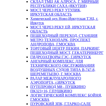
СКЛАД ТМЦ АК АЛРОСА, Г. МИРНЫЙ
РЕСПУБЛИКИ САХА (ЯКУТИЯ)
МОСТ ЧЕРЕЗ РЕКУ УТУЛИК,
ИРКУТСКАЯ ОБЛАСТЬ
Химический цех Ново-Иркутская ТЭЦ, г.
Иркутск
МОСТ ЧЕРЕЗ РЕКУ ЕЙ, ИРКУТСКАЯ
ОБЛАСТЬ
ПЕШЕХОДНЫЙ ПЕРЕХОД, СТАНЦИЯ
МЕТРО ТЕХНОПАРК, ПРОСПЕКТ
АНДРОПОВА, Г.МОСКВА
ТОРГОВЫЙ ЦЕНТР ПЕКИН, ПАРКИНГ,
ПЕШЕХОДНЫЙ МОСТ, Г.ЕКАТЕРИНБУРГ
ГИДРОЗАТВОРЫ ГЭС, Г.ИРКУТСК
АНГАРНЫЙ КОМПЛЕКС ДЛЯ
ТЕХНИЧЕСКОГО ОБСЛУЖИВАНИЯ
ВОЗДУШНЫХ СУДОВ ТИПА В-747-8,
ШЕРЕМЕТЬЕВО, Г. МОСКВА
РАДАР МЕЖДУНАРОДНОГО
АЭРОПОРТА, г.ИРКУТСК
ПУТЕПРОВОД М8 - ПУШКИНО
ПК323+16, Г.ПУШКИНО
ЛОГИСТИЧЕСКИЙ КОМПЛЕКС БОЙНЯ,
Г.МОСКВА
ПУРОВСКИЙ ЗПК, Г.ТАРКО-САЛЕ