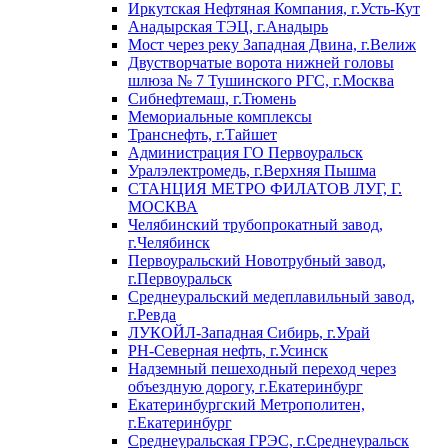
Иркутская Нефтяная Компания, г.Усть-Кут
Анадырская ТЭЦ, г.Анадырь
Мост через реку Западная Двина, г.Велиж
Двустворчатые ворота нижней головы
шлюза № 7 Тушинского РГС, г.Москва
Сибнефтемаш, г.Тюмень
Мемориальные комплексы
Транснефть, г.Тайшет
Администрация ГО Первоуральск
Уралэлектромедь, г.Верхняя Пышма
СТАНЦИЯ МЕТРО ФИЛАТОВ ЛУГ, Г.
МОСКВА
Челябинский трубопрокатный завод,
г.Челябинск
Первоуральский Новотрубный завод,
г.Первоуральск
Среднеуральский медеплавильный завод,
г.Ревда
ЛУКОЙЛ-Западная Сибирь, г.Урай
РН-Северная нефть, г.Усинск
Надземный пешеходный переход через
объездную дорогу, г.Екатеринбург
Екатеринбургский Метрополитен,
г.Екатеринбург
Среднеуральская ГРЭС, г.Среднеуральск