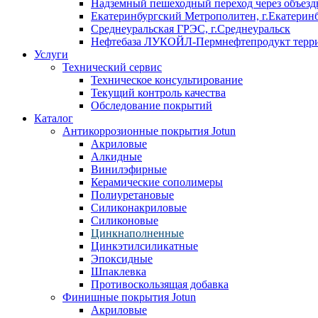
Надземный пешеходный переход через объездн
Екатеринбургский Метрополитен, г.Екатерин
Среднеуральская ГРЭС, г.Среднеуральск
Нефтебаза ЛУКОЙЛ-Пермнефтепродукт террит
Услуги
Технический сервис
Техническое консультирование
Текущий контроль качества
Обследование покрытий
Каталог
Антикоррозионные покрытия Jotun
Акриловые
Алкидные
Винилэфирные
Керамические сополимеры
Полиуретановые
Силиконакриловые
Силиконовые
Цинкнаполненные
Цинкэтилсиликатные
Эпоксидные
Шпаклевка
Противоскользящая добавка
Финишные покрытия Jotun
Акриловые