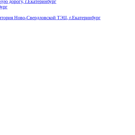
ую дорогу, г.Екатеринбург
бург
ория Ново-Свердловской ТЭЦ, г.Екатеринбург