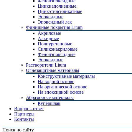
Фенолэпоксидные
Цинкнаполненные
Цинкэтилсиликатные
Эпоксидные
Эпоксидный лак
Финишные покрытия Litum
Акриловые
Алкидные
Полиуретановые
Силиконакриловые
Фенолэпоксидные
Эпоксидные
Растворители Litum
Огнезащитные материалы
Конструктивные материалы
На водной основе
На органической основе
На эпоксидной основе
Абразивные материалы
Купершлак
Вопрос - ответ
Партнеры
Контакты
Поиск по сайту