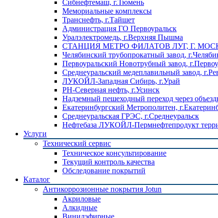
Сибнефтемаш, г.Тюмень
Мемориальные комплексы
Транснефть, г.Тайшет
Администрация ГО Первоуральск
Уралэлектромедь, г.Верхняя Пышма
СТАНЦИЯ МЕТРО ФИЛАТОВ ЛУГ, Г. МОС
Челябинский трубопрокатный завод, г.Челяби
Первоуральский Новотрубный завод, г.Перво
Среднеуральский медеплавильный завод, г.Ре
ЛУКОЙЛ-Западная Сибирь, г.Урай
РН-Северная нефть, г.Усинск
Надземный пешеходный переход через объездн
Екатеринбургский Метрополитен, г.Екатерин
Среднеуральская ГРЭС, г.Среднеуральск
Нефтебаза ЛУКОЙЛ-Пермнефтепродукт террит
Услуги
Технический сервис
Техническое консультирование
Текущий контроль качества
Обследование покрытий
Каталог
Антикоррозионные покрытия Jotun
Акриловые
Алкидные
Винилэфирные