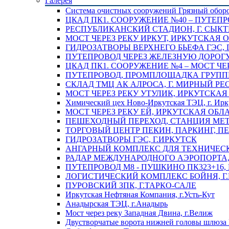
Галерея
Система очистных сооружений Грязный обор
ЦКАД ПК1. СООРУЖЕНИЕ №40 – ПУТЕПР
РЕСПУБЛИКАНСКИЙ СТАДИОН, Г. СЫК
МОСТ ЧЕРЕЗ РЕКУ ИРКУТ, ИРКУТСКАЯ 
ГИДРОЗАТВОРЫ ВЕРХНЕГО БЬЕФА ГЭС, 
ПУТЕПРОВОД ЧЕРЕЗ ЖЕЛЕЗНУЮ ДОРОГУ 
ЦКАД ПК1. СООРУЖЕНИЕ №4 – МОСТ ЧЕ
ПУТЕПРОВОД, ПРОМПЛОЩАДКА ГРУППЫ 
СКЛАД ТМЦ АК АЛРОСА, Г. МИРНЫЙ РЕ
МОСТ ЧЕРЕЗ РЕКУ УТУЛИК, ИРКУТСКАЯ
Химический цех Ново-Иркутская ТЭЦ, г. Ирк
МОСТ ЧЕРЕЗ РЕКУ ЕЙ, ИРКУТСКАЯ ОБЛ
ПЕШЕХОДНЫЙ ПЕРЕХОД, СТАНЦИЯ МЕТ
ТОРГОВЫЙ ЦЕНТР ПЕКИН, ПАРКИНГ, П
ГИДРОЗАТВОРЫ ГЭС, Г.ИРКУТСК
АНГАРНЫЙ КОМПЛЕКС ДЛЯ ТЕХНИЧЕСКО
РАДАР МЕЖДУНАРОДНОГО АЭРОПОРТА, 
ПУТЕПРОВОД М8 - ПУШКИНО ПК323+16,
ЛОГИСТИЧЕСКИЙ КОМПЛЕКС БОЙНЯ, Г
ПУРОВСКИЙ ЗПК, Г.ТАРКО-САЛЕ
Иркутская Нефтяная Компания, г.Усть-Кут
Анадырская ТЭЦ, г.Анадырь
Мост через реку Западная Двина, г.Велиж
Двустворчатые ворота нижней головы шлюза 