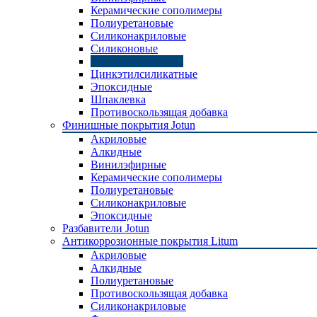
Керамические сополимеры
Полиуретановые
Силиконакриловые
Силиконовые
Цинкнаполненные
Цинкэтилсиликатные
Эпоксидные
Шпаклевка
Противоскользящая добавка
Финишные покрытия Jotun
Акриловые
Алкидные
Винилэфирные
Керамические сополимеры
Полиуретановые
Силиконакриловые
Эпоксидные
Разбавители Jotun
Антикоррозионные покрытия Litum
Акриловые
Алкидные
Полиуретановые
Противоскользящая добавка
Силиконакриловые