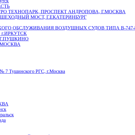
утск
АСТЬ
РО ТЕХНОПАРК, ПРОСПЕКТ АНДРОПОВА, Г.МОСКВА
ЕШЕХОДНЫЙ МОСТ, Г.ЕКАТЕРИНБУРГ
ГО ОБСЛУЖИВАНИЯ ВОЗДУШНЫХ СУДОВ ТИПА В-747-8,
г.ИРКУТСК
 Г.ПУШКИНО
.МОСКВА
№ 7 Тушинского РГС, г.Москва
КВА
нск
уральск
вда