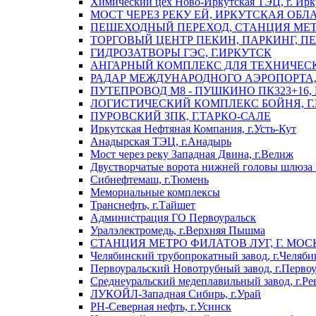
Химический цех Ново-Иркутская ТЭЦ, г. Ирк
МОСТ ЧЕРЕЗ РЕКУ ЕЙ, ИРКУТСКАЯ ОБЛ
ПЕШЕХОДНЫЙ ПЕРЕХОД, СТАНЦИЯ МЕТ
ТОРГОВЫЙ ЦЕНТР ПЕКИН, ПАРКИНГ, П
ГИДРОЗАТВОРЫ ГЭС, Г.ИРКУТСК
АНГАРНЫЙ КОМПЛЕКС ДЛЯ ТЕХНИЧЕСКО
РАДАР МЕЖДУНАРОДНОГО АЭРОПОРТА, 
ПУТЕПРОВОД М8 - ПУШКИНО ПК323+16,
ЛОГИСТИЧЕСКИЙ КОМПЛЕКС БОЙНЯ, Г
ПУРОВСКИЙ ЗПК, Г.ТАРКО-САЛЕ
Иркутская Нефтяная Компания, г.Усть-Кут
Анадырская ТЭЦ, г.Анадырь
Мост через реку Западная Двина, г.Велиж
Двустворчатые ворота нижней головы шлюза 
Сибнефтемаш, г.Тюмень
Мемориальные комплексы
Транснефть, г.Тайшет
Администрация ГО Первоуральск
Уралэлектромедь, г.Верхняя Пышма
СТАНЦИЯ МЕТРО ФИЛАТОВ ЛУГ, Г. МОС
Челябинский трубопрокатный завод, г.Челяби
Первоуральский Новотрубный завод, г.Перво
Среднеуральский медеплавильный завод, г.Ре
ЛУКОЙЛ-Западная Сибирь, г.Урай
РН-Северная нефть, г.Усинск