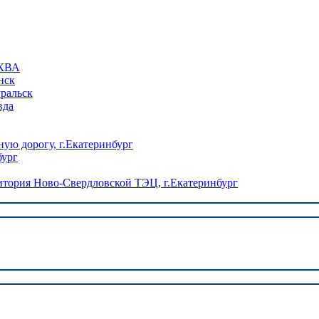
КВА
нск
уральск
вда
ую дорогу, г.Екатеринбург
бург
ория Ново-Свердловской ТЭЦ, г.Екатеринбург