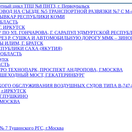
отный цикл ТПЦ №8 ПНТЗ, г. Первоуральск
ОВОД НА СЪЕЗДЕ №5 ТРАНСПОРТНОЙ РАЗВЯЗКИ №7 С М-4
ТЫВКАР РЕСПУБЛИКИ КОМИ
ОБЛАСТЬ
Г. ИРКУТСК
ПО УЛ. ГОНЧАРОВА, Г. САРАПУЛ УДМУРТСКОЙ РЕСПУБ
РЕЗ Р. СУШКА И АВТОМОБИЛЬНУЮ ДОРОГУ ММК – ЗИНОВ
ИЛИМ, Г. БРАТСК
СПУБЛИКИ САХА (ЯКУТИЯ)
 ОБЛАСТЬ
утск
АСТЬ
РО ТЕХНОПАРК, ПРОСПЕКТ АНДРОПОВА, Г.МОСКВА
ЕШЕХОДНЫЙ МОСТ, Г.ЕКАТЕРИНБУРГ
ГО ОБСЛУЖИВАНИЯ ВОЗДУШНЫХ СУДОВ ТИПА В-747-8,
г.ИРКУТСК
 Г.ПУШКИНО
.МОСКВА
№ 7 Тушинского РГС, г.Москва