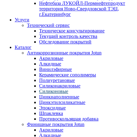
Нефтебаза ЛУКОЙЛ-Пермнефтепродукт
территория Ново-Свердловской ТЭЦ,
г.Екатеринбург
Услуги
Технический сервис
Техническое консультирование
Текущий контроль качества
Обследование покрытий
Каталог
Антикоррозионные покрытия Jotun
Акриловые
Алкидные
Винилэфирные
Керамические сополимеры
Полиуретановые
Силиконакриловые
Силиконовые
Цинкнаполненные
Цинкэтилсиликатные
Эпоксидные
Шпаклевка
Противоскользящая добавка
Финишные покрытия Jotun
Акриловые
Алкидные