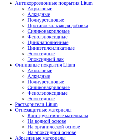
Антикоррозионные покрытия Litum
Акриловые
Алкидные
Полиуретановые
Противоскользящая добавка
Силиконакриловые
Фенолэпоксидные
Цинкнаполненные
Цинкэтилсиликатные
Эпоксидные
Эпоксидный лак
Финишные покрытия Litum
Акриловые
Алкидные
Полиуретановые
Силиконакриловые
Фенолэпоксидные
Эпоксидные
Растворители Litum
Огнезащитные материалы
Конструктивные материалы
На водной основе
На органической основе
На эпоксидной основе
Абразивные материалы