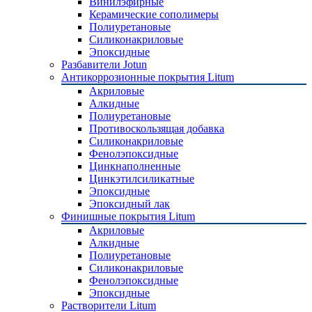
Винилэфирные
Керамические сополимеры
Полиуретановые
Силиконакриловые
Эпоксидные
Разбавители Jotun
Антикоррозионные покрытия Litum
Акриловые
Алкидные
Полиуретановые
Противоскользящая добавка
Силиконакриловые
Фенолэпоксидные
Цинкнаполненные
Цинкэтилсиликатные
Эпоксидные
Эпоксидный лак
Финишные покрытия Litum
Акриловые
Алкидные
Полиуретановые
Силиконакриловые
Фенолэпоксидные
Эпоксидные
Растворители Litum