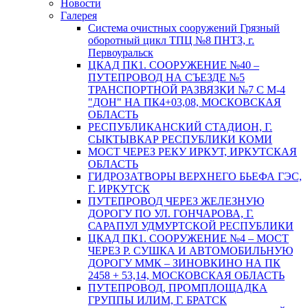
Новости
Галерея
Система очистных сооружений Грязный
оборотный цикл ТПЦ №8 ПНТЗ, г.
Первоуральск
ЦКАД ПК1. СООРУЖЕНИЕ №40 –
ПУТЕПРОВОД НА СЪЕЗДЕ №5
ТРАНСПОРТНОЙ РАЗВЯЗКИ №7 С М-4
"ДОН" НА ПК4+03,08, МОСКОВСКАЯ
ОБЛАСТЬ
РЕСПУБЛИКАНСКИЙ СТАДИОН, Г.
СЫКТЫВКАР РЕСПУБЛИКИ КОМИ
МОСТ ЧЕРЕЗ РЕКУ ИРКУТ, ИРКУТСКАЯ
ОБЛАСТЬ
ГИДРОЗАТВОРЫ ВЕРХНЕГО БЬЕФА ГЭС,
Г. ИРКУТСК
ПУТЕПРОВОД ЧЕРЕЗ ЖЕЛЕЗНУЮ
ДОРОГУ ПО УЛ. ГОНЧАРОВА, Г.
САРАПУЛ УДМУРТСКОЙ РЕСПУБЛИКИ
ЦКАД ПК1. СООРУЖЕНИЕ №4 – МОСТ
ЧЕРЕЗ Р. СУШКА И АВТОМОБИЛЬНУЮ
ДОРОГУ ММК – ЗИНОВКИНО НА ПК
2458 + 53,14, МОСКОВСКАЯ ОБЛАСТЬ
ПУТЕПРОВОД, ПРОМПЛОЩАДКА
ГРУППЫ ИЛИМ, Г. БРАТСК