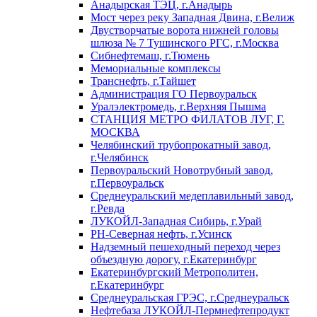
Анадырская ТЭЦ, г.Анадырь
Мост через реку Западная Двина, г.Велиж
Двустворчатые ворота нижней головы
шлюза № 7 Тушинского РГС, г.Москва
Сибнефтемаш, г.Тюмень
Мемориальные комплексы
Транснефть, г.Тайшет
Администрация ГО Первоуральск
Уралэлектромедь, г.Верхняя Пышма
СТАНЦИЯ МЕТРО ФИЛАТОВ ЛУГ, Г.
МОСКВА
Челябинский трубопрокатный завод,
г.Челябинск
Первоуральский Новотрубный завод,
г.Первоуральск
Среднеуральский медеплавильный завод,
г.Ревда
ЛУКОЙЛ-Западная Сибирь, г.Урай
РН-Северная нефть, г.Усинск
Надземный пешеходный переход через
объездную дорогу, г.Екатеринбург
Екатеринбургский Метрополитен,
г.Екатеринбург
Среднеуральская ГРЭС, г.Среднеуральск
Нефтебаза ЛУКОЙЛ-Пермнефтепродукт