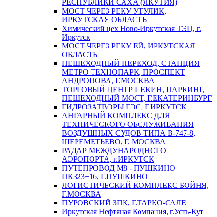
РЕСПУБЛИКИ САХА (ЯКУТИЯ)
МОСТ ЧЕРЕЗ РЕКУ УТУЛИК,
ИРКУТСКАЯ ОБЛАСТЬ
Химический цех Ново-Иркутская ТЭЦ, г.
Иркутск
МОСТ ЧЕРЕЗ РЕКУ ЕЙ, ИРКУТСКАЯ
ОБЛАСТЬ
ПЕШЕХОДНЫЙ ПЕРЕХОД, СТАНЦИЯ
МЕТРО ТЕХНОПАРК, ПРОСПЕКТ
АНДРОПОВА, Г.МОСКВА
ТОРГОВЫЙ ЦЕНТР ПЕКИН, ПАРКИНГ,
ПЕШЕХОДНЫЙ МОСТ, Г.ЕКАТЕРИНБУРГ
ГИДРОЗАТВОРЫ ГЭС, Г.ИРКУТСК
АНГАРНЫЙ КОМПЛЕКС ДЛЯ
ТЕХНИЧЕСКОГО ОБСЛУЖИВАНИЯ
ВОЗДУШНЫХ СУДОВ ТИПА В-747-8,
ШЕРЕМЕТЬЕВО, Г. МОСКВА
РАДАР МЕЖДУНАРОДНОГО
АЭРОПОРТА, г.ИРКУТСК
ПУТЕПРОВОД М8 - ПУШКИНО
ПК323+16, Г.ПУШКИНО
ЛОГИСТИЧЕСКИЙ КОМПЛЕКС БОЙНЯ,
Г.МОСКВА
ПУРОВСКИЙ ЗПК, Г.ТАРКО-САЛЕ
Иркутская Нефтяная Компания, г.Усть-Кут