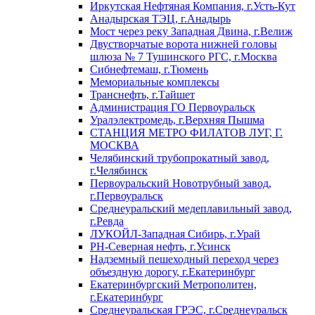
Иркутская Нефтяная Компания, г.Усть-Кут
Анадырская ТЭЦ, г.Анадырь
Мост через реку Западная Двина, г.Велиж
Двустворчатые ворота нижней головы
шлюза № 7 Тушинского РГС, г.Москва
Сибнефтемаш, г.Тюмень
Мемориальные комплексы
Транснефть, г.Тайшет
Администрация ГО Первоуральск
Уралэлектромедь, г.Верхняя Пышма
СТАНЦИЯ МЕТРО ФИЛАТОВ ЛУГ, Г.
МОСКВА
Челябинский трубопрокатный завод,
г.Челябинск
Первоуральский Новотрубный завод,
г.Первоуральск
Среднеуральский медеплавильный завод,
г.Ревда
ЛУКОЙЛ-Западная Сибирь, г.Урай
РН-Северная нефть, г.Усинск
Надземный пешеходный переход через
объездную дорогу, г.Екатеринбург
Екатеринбургский Метрополитен,
г.Екатеринбург
Среднеуральская ГРЭС, г.Среднеуральск