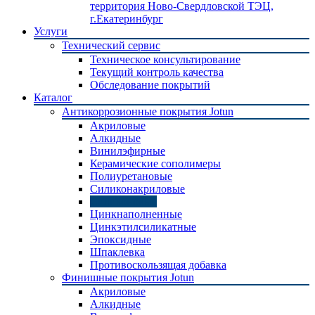
территория Ново-Свердловской ТЭЦ,
г.Екатеринбург
Услуги
Технический сервис
Техническое консультирование
Текущий контроль качества
Обследование покрытий
Каталог
Антикоррозионные покрытия Jotun
Акриловые
Алкидные
Винилэфирные
Керамические сополимеры
Полиуретановые
Силиконакриловые
Силиконовые
Цинкнаполненные
Цинкэтилсиликатные
Эпоксидные
Шпаклевка
Противоскользящая добавка
Финишные покрытия Jotun
Акриловые
Алкидные