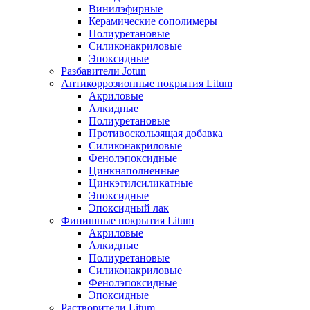
Винилэфирные
Керамические сополимеры
Полиуретановые
Силиконакриловые
Эпоксидные
Разбавители Jotun
Антикоррозионные покрытия Litum
Акриловые
Алкидные
Полиуретановые
Противоскользящая добавка
Силиконакриловые
Фенолэпоксидные
Цинкнаполненные
Цинкэтилсиликатные
Эпоксидные
Эпоксидный лак
Финишные покрытия Litum
Акриловые
Алкидные
Полиуретановые
Силиконакриловые
Фенолэпоксидные
Эпоксидные
Растворители Litum