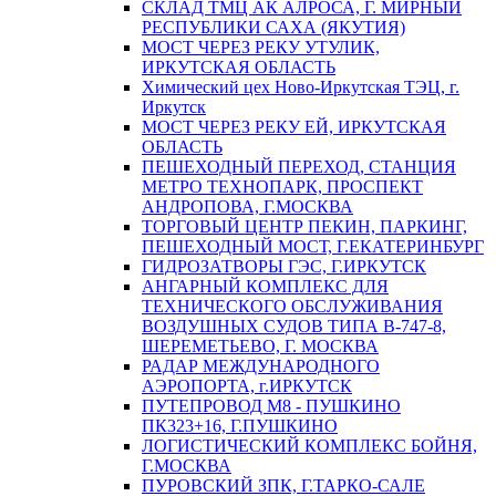
СКЛАД ТМЦ АК АЛРОСА, Г. МИРНЫЙ
РЕСПУБЛИКИ САХА (ЯКУТИЯ)
МОСТ ЧЕРЕЗ РЕКУ УТУЛИК,
ИРКУТСКАЯ ОБЛАСТЬ
Химический цех Ново-Иркутская ТЭЦ, г.
Иркутск
МОСТ ЧЕРЕЗ РЕКУ ЕЙ, ИРКУТСКАЯ
ОБЛАСТЬ
ПЕШЕХОДНЫЙ ПЕРЕХОД, СТАНЦИЯ
МЕТРО ТЕХНОПАРК, ПРОСПЕКТ
АНДРОПОВА, Г.МОСКВА
ТОРГОВЫЙ ЦЕНТР ПЕКИН, ПАРКИНГ,
ПЕШЕХОДНЫЙ МОСТ, Г.ЕКАТЕРИНБУРГ
ГИДРОЗАТВОРЫ ГЭС, Г.ИРКУТСК
АНГАРНЫЙ КОМПЛЕКС ДЛЯ
ТЕХНИЧЕСКОГО ОБСЛУЖИВАНИЯ
ВОЗДУШНЫХ СУДОВ ТИПА В-747-8,
ШЕРЕМЕТЬЕВО, Г. МОСКВА
РАДАР МЕЖДУНАРОДНОГО
АЭРОПОРТА, г.ИРКУТСК
ПУТЕПРОВОД М8 - ПУШКИНО
ПК323+16, Г.ПУШКИНО
ЛОГИСТИЧЕСКИЙ КОМПЛЕКС БОЙНЯ,
Г.МОСКВА
ПУРОВСКИЙ ЗПК, Г.ТАРКО-САЛЕ