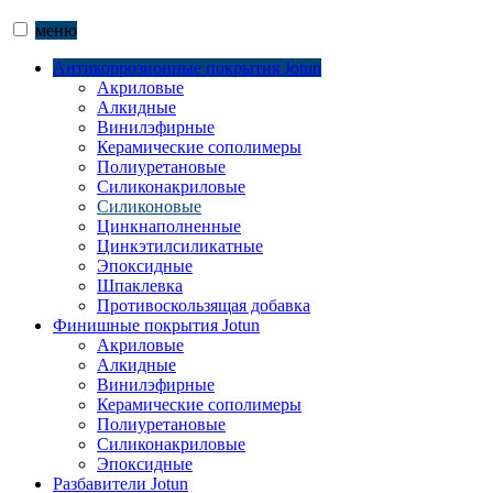
меню
Антикоррозионные покрытия Jotun
Акриловые
Алкидные
Винилэфирные
Керамические сополимеры
Полиуретановые
Силиконакриловые
Силиконовые
Цинкнаполненные
Цинкэтилсиликатные
Эпоксидные
Шпаклевка
Противоскользящая добавка
Финишные покрытия Jotun
Акриловые
Алкидные
Винилэфирные
Керамические сополимеры
Полиуретановые
Силиконакриловые
Эпоксидные
Разбавители Jotun