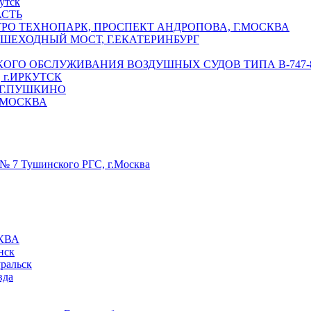
утск
АСТЬ
РО ТЕХНОПАРК, ПРОСПЕКТ АНДРОПОВА, Г.МОСКВА
ЕШЕХОДНЫЙ МОСТ, Г.ЕКАТЕРИНБУРГ
ГО ОБСЛУЖИВАНИЯ ВОЗДУШНЫХ СУДОВ ТИПА В-747-8,
г.ИРКУТСК
 Г.ПУШКИНО
.МОСКВА
№ 7 Тушинского РГС, г.Москва
КВА
нск
уральск
вда