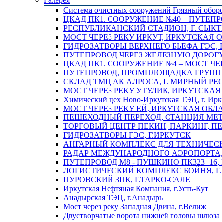
Галерея
Система очистных сооружений Грязный обор
ЦКАД ПК1. СООРУЖЕНИЕ №40 – ПУТЕПР
РЕСПУБЛИКАНСКИЙ СТАДИОН, Г. СЫК
МОСТ ЧЕРЕЗ РЕКУ ИРКУТ, ИРКУТСКАЯ 
ГИДРОЗАТВОРЫ ВЕРХНЕГО БЬЕФА ГЭС, 
ПУТЕПРОВОД ЧЕРЕЗ ЖЕЛЕЗНУЮ ДОРОГУ 
ЦКАД ПК1. СООРУЖЕНИЕ №4 – МОСТ ЧЕ
ПУТЕПРОВОД, ПРОМПЛОЩАДКА ГРУППЫ 
СКЛАД ТМЦ АК АЛРОСА, Г. МИРНЫЙ РЕ
МОСТ ЧЕРЕЗ РЕКУ УТУЛИК, ИРКУТСКАЯ
Химический цех Ново-Иркутская ТЭЦ, г. Ирк
МОСТ ЧЕРЕЗ РЕКУ ЕЙ, ИРКУТСКАЯ ОБЛ
ПЕШЕХОДНЫЙ ПЕРЕХОД, СТАНЦИЯ МЕТ
ТОРГОВЫЙ ЦЕНТР ПЕКИН, ПАРКИНГ, П
ГИДРОЗАТВОРЫ ГЭС, Г.ИРКУТСК
АНГАРНЫЙ КОМПЛЕКС ДЛЯ ТЕХНИЧЕСКО
РАДАР МЕЖДУНАРОДНОГО АЭРОПОРТА, 
ПУТЕПРОВОД М8 - ПУШКИНО ПК323+16,
ЛОГИСТИЧЕСКИЙ КОМПЛЕКС БОЙНЯ, Г
ПУРОВСКИЙ ЗПК, Г.ТАРКО-САЛЕ
Иркутская Нефтяная Компания, г.Усть-Кут
Анадырская ТЭЦ, г.Анадырь
Мост через реку Западная Двина, г.Велиж
Двустворчатые ворота нижней головы шлюза 