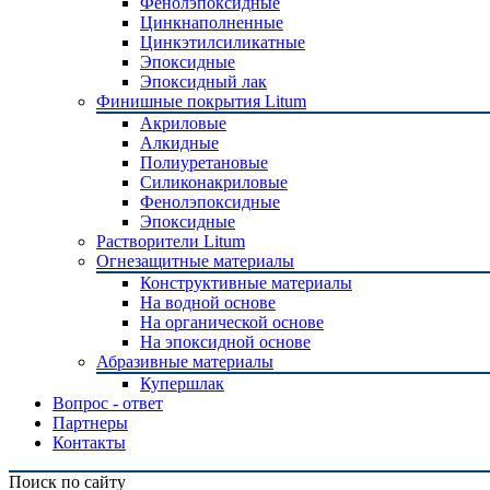
Фенолэпоксидные
Цинкнаполненные
Цинкэтилсиликатные
Эпоксидные
Эпоксидный лак
Финишные покрытия Litum
Акриловые
Алкидные
Полиуретановые
Силиконакриловые
Фенолэпоксидные
Эпоксидные
Растворители Litum
Огнезащитные материалы
Конструктивные материалы
На водной основе
На органической основе
На эпоксидной основе
Абразивные материалы
Купершлак
Вопрос - ответ
Партнеры
Контакты
Поиск по сайту