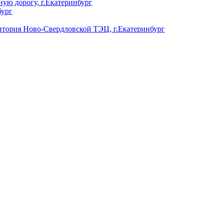
ую дорогу, г.Екатеринбург
бург
ория Ново-Свердловской ТЭЦ, г.Екатеринбург