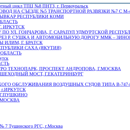
отный цикл ТПЦ №8 ПНТЗ, г. Первоуральск
ОВОД НА СЪЕЗДЕ №5 ТРАНСПОРТНОЙ РАЗВЯЗКИ №7 С М-4
ТЫВКАР РЕСПУБЛИКИ КОМИ
ОБЛАСТЬ
Г. ИРКУТСК
ПО УЛ. ГОНЧАРОВА, Г. САРАПУЛ УДМУРТСКОЙ РЕСПУБ
РЕЗ Р. СУШКА И АВТОМОБИЛЬНУЮ ДОРОГУ ММК – ЗИНОВ
ИЛИМ, Г. БРАТСК
СПУБЛИКИ САХА (ЯКУТИЯ)
 ОБЛАСТЬ
утск
АСТЬ
РО ТЕХНОПАРК, ПРОСПЕКТ АНДРОПОВА, Г.МОСКВА
ЕШЕХОДНЫЙ МОСТ, Г.ЕКАТЕРИНБУРГ
ГО ОБСЛУЖИВАНИЯ ВОЗДУШНЫХ СУДОВ ТИПА В-747-8,
г.ИРКУТСК
 Г.ПУШКИНО
.МОСКВА
№ 7 Тушинского РГС, г.Москва