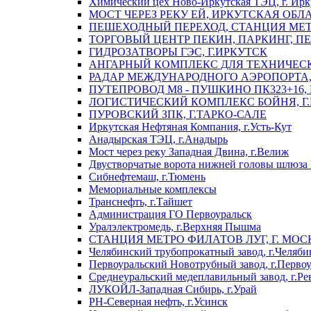
Химический цех Ново-Иркутская ТЭЦ, г. Ирк
МОСТ ЧЕРЕЗ РЕКУ ЕЙ, ИРКУТСКАЯ ОБЛ
ПЕШЕХОДНЫЙ ПЕРЕХОД, СТАНЦИЯ МЕТ
ТОРГОВЫЙ ЦЕНТР ПЕКИН, ПАРКИНГ, П
ГИДРОЗАТВОРЫ ГЭС, Г.ИРКУТСК
АНГАРНЫЙ КОМПЛЕКС ДЛЯ ТЕХНИЧЕСКО
РАДАР МЕЖДУНАРОДНОГО АЭРОПОРТА, 
ПУТЕПРОВОД М8 - ПУШКИНО ПК323+16,
ЛОГИСТИЧЕСКИЙ КОМПЛЕКС БОЙНЯ, Г
ПУРОВСКИЙ ЗПК, Г.ТАРКО-САЛЕ
Иркутская Нефтяная Компания, г.Усть-Кут
Анадырская ТЭЦ, г.Анадырь
Мост через реку Западная Двина, г.Велиж
Двустворчатые ворота нижней головы шлюза 
Сибнефтемаш, г.Тюмень
Мемориальные комплексы
Транснефть, г.Тайшет
Администрация ГО Первоуральск
Уралэлектромедь, г.Верхняя Пышма
СТАНЦИЯ МЕТРО ФИЛАТОВ ЛУГ, Г. МОС
Челябинский трубопрокатный завод, г.Челяби
Первоуральский Новотрубный завод, г.Перво
Среднеуральский медеплавильный завод, г.Ре
ЛУКОЙЛ-Западная Сибирь, г.Урай
РН-Северная нефть, г.Усинск