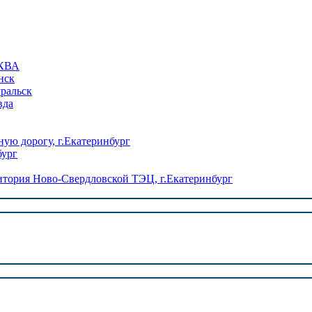
КВА
нск
уральск
вда
ую дорогу, г.Екатеринбург
бург
ория Ново-Свердловской ТЭЦ, г.Екатеринбург