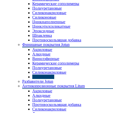
Керамические сополимеры
Полиуретановые
Силиконакриловые
Силиконовые
Цинкнаполненные
Цинкэтилсиликатные
Эпоксидные
Шпаклевка
Противоскользящая добавка
Финишные покрытия Jotun
Акриловые
Алкидные
Винилэфирные
Керамические сополимеры
Полиуретановые
Силиконакриловые
Эпоксидные
Разбавители Jotun
Антикоррозионные покрытия Litum
Акриловые
Алкидные
Полиуретановые
Противоскользящая добавка
Силиконакриловые