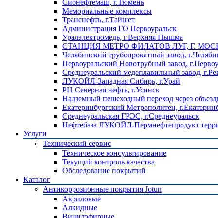
Сибнефтемаш, г.Тюмень
Мемориальные комплексы
Транснефть, г.Тайшет
Администрация ГО Первоуральск
Уралэлектромедь, г.Верхняя Пышма
СТАНЦИЯ МЕТРО ФИЛАТОВ ЛУГ, Г. МОС
Челябинский трубопрокатный завод, г.Челяби
Первоуральский Новотрубный завод, г.Перво
Среднеуральский медеплавильный завод, г.Ре
ЛУКОЙЛ-Западная Сибирь, г.Урай
РН-Северная нефть, г.Усинск
Надземный пешеходный переход через объездн
Екатеринбургский Метрополитен, г.Екатерин
Среднеуральская ГРЭС, г.Среднеуральск
Нефтебаза ЛУКОЙЛ-Пермнефтепродукт террит
Услуги
Технический сервис
Техническое консультирование
Текущий контроль качества
Обследование покрытий
Каталог
Антикоррозионные покрытия Jotun
Акриловые
Алкидные
Винилэфирные