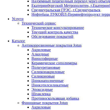
Надземный пешеходный переход через объездн
Екатеринбургский Метрополитен, г.Екатерин
Среднеуральская ГРЭС, г.Среднеуральск
Нефтебаза ЛУКОЙЛ-Пермнефтепродукт террит
Услуги
Технический сервис
Техническое консультирование
Текущий контроль качества
Обследование покрытий
Каталог
Антикоррозионные покрытия Jotun
Акриловые
Алкидные
Винилэфирные
Керамические сополимеры
Полиуретановые
Силиконакриловые
Силиконовые
Цинкнаполненные
Цинкэтилсиликатные
Эпоксидные
Шпаклевка
Противоскользящая добавка
Финишные покрытия Jotun
Акриловые