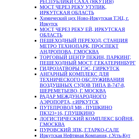
РЕСПУБЛИКИ САХА (ЯКУТИЯ)
МОСТ ЧЕРЕЗ РЕКУ УТУЛИК,
ИРКУТСКАЯ ОБЛАСТЬ
Химический цех Ново-Иркутская ТЭЦ, г.
Иркутск
МОСТ ЧЕРЕЗ РЕКУ ЕЙ, ИРКУТСКАЯ
ОБЛАСТЬ
ПЕШЕХОДНЫЙ ПЕРЕХОД, СТАНЦИЯ
МЕТРО ТЕХНОПАРК, ПРОСПЕКТ
АНДРОПОВА, Г.МОСКВА
ТОРГОВЫЙ ЦЕНТР ПЕКИН, ПАРКИНГ,
ПЕШЕХОДНЫЙ МОСТ, Г.ЕКАТЕРИНБУРГ
ГИДРОЗАТВОРЫ ГЭС, Г.ИРКУТСК
АНГАРНЫЙ КОМПЛЕКС ДЛЯ
ТЕХНИЧЕСКОГО ОБСЛУЖИВАНИЯ
ВОЗДУШНЫХ СУДОВ ТИПА В-747-8,
ШЕРЕМЕТЬЕВО, Г. МОСКВА
РАДАР МЕЖДУНАРОДНОГО
АЭРОПОРТА, г.ИРКУТСК
ПУТЕПРОВОД М8 - ПУШКИНО
ПК323+16, Г.ПУШКИНО
ЛОГИСТИЧЕСКИЙ КОМПЛЕКС БОЙНЯ,
Г.МОСКВА
ПУРОВСКИЙ ЗПК, Г.ТАРКО-САЛЕ
Иркутская Нефтяная Компания, г.Усть-Кут