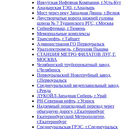
Иркутская Нефтяная Компания, г.Усть-Кут
Анадырская ТЭЦ, г.Анадырь
Мост через реку Западная Двина, г.Велиж
Двустворчатые ворота нижней головы
шлюза № 7 Тушинского РГС, г.Москва
Сибнефтемаш, г.Тюмень
Мемориальные комплексы
Транснефть, г.Тайшет
Администрация ГО Первоуральск
Уралэлектромедь, г.Верхняя Пышма
СТАНЦИЯ МЕТРО ФИЛАТОВ ЛУГ, Г.
МОСКВА
Челябинский трубопрокатный завод,
г.Челябинск
Первоуральский Новотрубный завод,
г.Первоуральск
Среднеуральский медеплавильный завод,
г.Ревда
ЛУКОЙЛ-Западная Сибирь, г.Урай
РН-Северная нефть, г.Усинск
Надземный пешеходный переход через
объездную дорогу, г.Екатеринбург
Екатеринбургский Метрополитен,
г.Екатеринбург
Среднеуральская ГРЭС, г.Среднеуральск