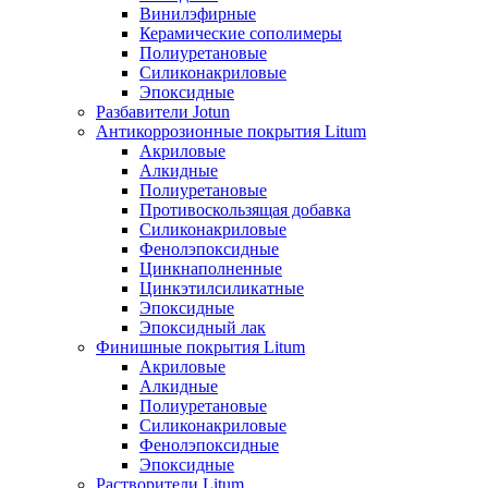
Винилэфирные
Керамические сополимеры
Полиуретановые
Силиконакриловые
Эпоксидные
Разбавители Jotun
Антикоррозионные покрытия Litum
Акриловые
Алкидные
Полиуретановые
Противоскользящая добавка
Силиконакриловые
Фенолэпоксидные
Цинкнаполненные
Цинкэтилсиликатные
Эпоксидные
Эпоксидный лак
Финишные покрытия Litum
Акриловые
Алкидные
Полиуретановые
Силиконакриловые
Фенолэпоксидные
Эпоксидные
Растворители Litum