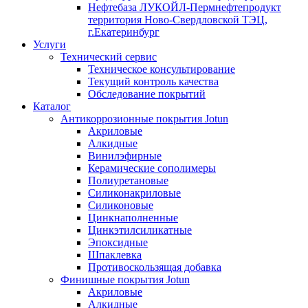
Нефтебаза ЛУКОЙЛ-Пермнефтепродукт
территория Ново-Свердловской ТЭЦ,
г.Екатеринбург
Услуги
Технический сервис
Техническое консультирование
Текущий контроль качества
Обследование покрытий
Каталог
Антикоррозионные покрытия Jotun
Акриловые
Алкидные
Винилэфирные
Керамические сополимеры
Полиуретановые
Силиконакриловые
Силиконовые
Цинкнаполненные
Цинкэтилсиликатные
Эпоксидные
Шпаклевка
Противоскользящая добавка
Финишные покрытия Jotun
Акриловые
Алкидные