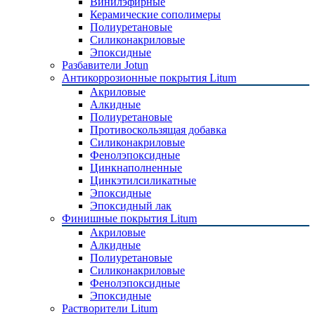
Винилэфирные
Керамические сополимеры
Полиуретановые
Силиконакриловые
Эпоксидные
Разбавители Jotun
Антикоррозионные покрытия Litum
Акриловые
Алкидные
Полиуретановые
Противоскользящая добавка
Силиконакриловые
Фенолэпоксидные
Цинкнаполненные
Цинкэтилсиликатные
Эпоксидные
Эпоксидный лак
Финишные покрытия Litum
Акриловые
Алкидные
Полиуретановые
Силиконакриловые
Фенолэпоксидные
Эпоксидные
Растворители Litum