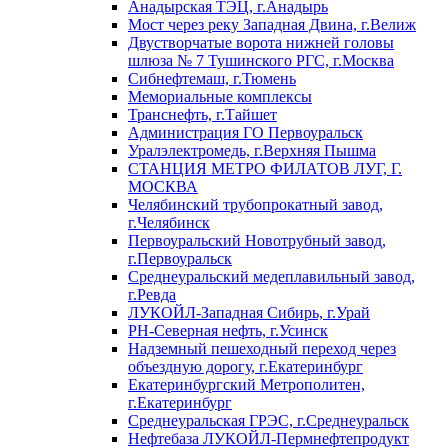
Анадырская ТЭЦ, г.Анадырь
Мост через реку Западная Двина, г.Велиж
Двустворчатые ворота нижней головы
шлюза № 7 Тушинского РГС, г.Москва
Сибнефтемаш, г.Тюмень
Мемориальные комплексы
Транснефть, г.Тайшет
Администрация ГО Первоуральск
Уралэлектромедь, г.Верхняя Пышма
СТАНЦИЯ МЕТРО ФИЛАТОВ ЛУГ, Г.
МОСКВА
Челябинский трубопрокатный завод,
г.Челябинск
Первоуральский Новотрубный завод,
г.Первоуральск
Среднеуральский медеплавильный завод,
г.Ревда
ЛУКОЙЛ-Западная Сибирь, г.Урай
РН-Северная нефть, г.Усинск
Надземный пешеходный переход через
объездную дорогу, г.Екатеринбург
Екатеринбургский Метрополитен,
г.Екатеринбург
Среднеуральская ГРЭС, г.Среднеуральск
Нефтебаза ЛУКОЙЛ-Пермнефтепродукт