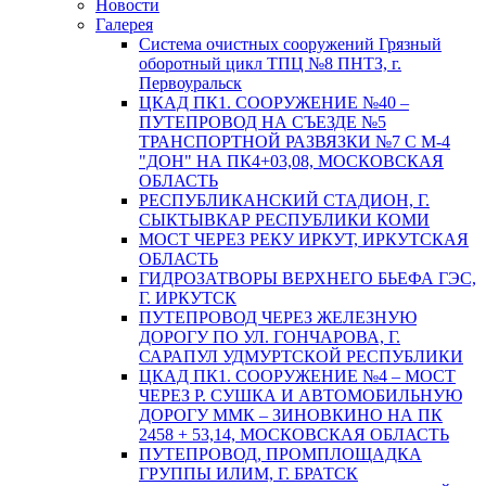
Новости
Галерея
Система очистных сооружений Грязный
оборотный цикл ТПЦ №8 ПНТЗ, г.
Первоуральск
ЦКАД ПК1. СООРУЖЕНИЕ №40 –
ПУТЕПРОВОД НА СЪЕЗДЕ №5
ТРАНСПОРТНОЙ РАЗВЯЗКИ №7 С М-4
"ДОН" НА ПК4+03,08, МОСКОВСКАЯ
ОБЛАСТЬ
РЕСПУБЛИКАНСКИЙ СТАДИОН, Г.
СЫКТЫВКАР РЕСПУБЛИКИ КОМИ
МОСТ ЧЕРЕЗ РЕКУ ИРКУТ, ИРКУТСКАЯ
ОБЛАСТЬ
ГИДРОЗАТВОРЫ ВЕРХНЕГО БЬЕФА ГЭС,
Г. ИРКУТСК
ПУТЕПРОВОД ЧЕРЕЗ ЖЕЛЕЗНУЮ
ДОРОГУ ПО УЛ. ГОНЧАРОВА, Г.
САРАПУЛ УДМУРТСКОЙ РЕСПУБЛИКИ
ЦКАД ПК1. СООРУЖЕНИЕ №4 – МОСТ
ЧЕРЕЗ Р. СУШКА И АВТОМОБИЛЬНУЮ
ДОРОГУ ММК – ЗИНОВКИНО НА ПК
2458 + 53,14, МОСКОВСКАЯ ОБЛАСТЬ
ПУТЕПРОВОД, ПРОМПЛОЩАДКА
ГРУППЫ ИЛИМ, Г. БРАТСК