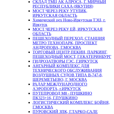
СКЛАД ТМЦ АК АЛРОСА, Г. МИРНЫЙ
РЕСПУБЛИКИ САХА (ЯКУТИЯ)
МОСТ ЧЕРЕЗ РЕКУ УТУЛИК,
ИРКУТСКАЯ ОБЛАСТЬ
Химический цех Ново-Иркутская ТЭЦ, г.
Иркутск
МОСТ ЧЕРЕЗ РЕКУ ЕЙ, ИРКУТСКАЯ
ОБЛАСТЬ
ПЕШЕХОДНЫЙ ПЕРЕХОД, СТАНЦИЯ
МЕТРО ТЕХНОПАРК, ПРОСПЕКТ
АНДРОПОВА, Г.МОСКВА
ТОРГОВЫЙ ЦЕНТР ПЕКИН, ПАРКИНГ,
ПЕШЕХОДНЫЙ МОСТ, Г.ЕКАТЕРИНБУРГ
ГИДРОЗАТВОРЫ ГЭС, Г.ИРКУТСК
АНГАРНЫЙ КОМПЛЕКС ДЛЯ
ТЕХНИЧЕСКОГО ОБСЛУЖИВАНИЯ
ВОЗДУШНЫХ СУДОВ ТИПА В-747-8,
ШЕРЕМЕТЬЕВО, Г. МОСКВА
РАДАР МЕЖДУНАРОДНОГО
АЭРОПОРТА, г.ИРКУТСК
ПУТЕПРОВОД М8 - ПУШКИНО
ПК323+16, Г.ПУШКИНО
ЛОГИСТИЧЕСКИЙ КОМПЛЕКС БОЙНЯ,
Г.МОСКВА
ПУРОВСКИЙ ЗПК, Г.ТАРКО-САЛЕ