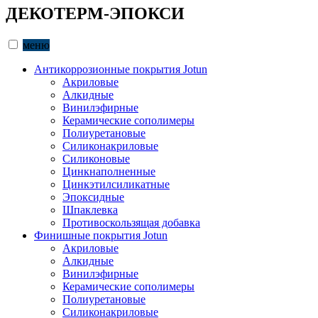
ДЕКОТЕРМ-ЭПОКСИ
меню
Антикоррозионные покрытия Jotun
Акриловые
Алкидные
Винилэфирные
Керамические сополимеры
Полиуретановые
Силиконакриловые
Силиконовые
Цинкнаполненные
Цинкэтилсиликатные
Эпоксидные
Шпаклевка
Противоскользящая добавка
Финишные покрытия Jotun
Акриловые
Алкидные
Винилэфирные
Керамические сополимеры
Полиуретановые
Силиконакриловые