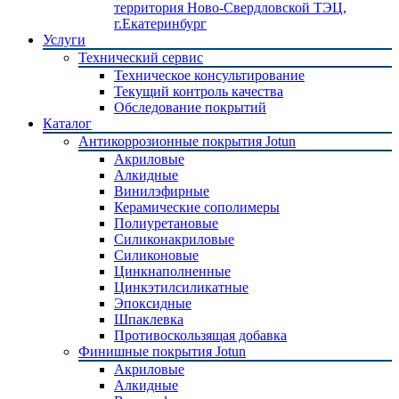
территория Ново-Свердловской ТЭЦ,
г.Екатеринбург
Услуги
Технический сервис
Техническое консультирование
Текущий контроль качества
Обследование покрытий
Каталог
Антикоррозионные покрытия Jotun
Акриловые
Алкидные
Винилэфирные
Керамические сополимеры
Полиуретановые
Силиконакриловые
Силиконовые
Цинкнаполненные
Цинкэтилсиликатные
Эпоксидные
Шпаклевка
Противоскользящая добавка
Финишные покрытия Jotun
Акриловые
Алкидные