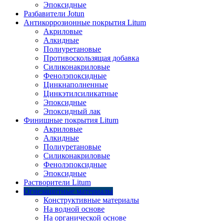
Эпоксидные
Разбавители Jotun
Антикоррозионные покрытия Litum
Акриловые
Алкидные
Полиуретановые
Противоскользящая добавка
Силиконакриловые
Фенолэпоксидные
Цинкнаполненные
Цинкэтилсиликатные
Эпоксидные
Эпоксидный лак
Финишные покрытия Litum
Акриловые
Алкидные
Полиуретановые
Силиконакриловые
Фенолэпоксидные
Эпоксидные
Растворители Litum
Огнезащитные материалы
Конструктивные материалы
На водной основе
На органической основе