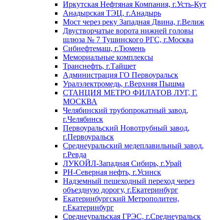
Иркутская Нефтяная Компания, г.Усть-Кут
Анадырская ТЭЦ, г.Анадырь
Мост через реку Западная Двина, г.Велиж
Двустворчатые ворота нижней головы
шлюза № 7 Тушинского РГС, г.Москва
Сибнефтемаш, г.Тюмень
Мемориальные комплексы
Транснефть, г.Тайшет
Администрация ГО Первоуральск
Уралэлектромедь, г.Верхняя Пышма
СТАНЦИЯ МЕТРО ФИЛАТОВ ЛУГ, Г.
МОСКВА
Челябинский трубопрокатный завод,
г.Челябинск
Первоуральский Новотрубный завод,
г.Первоуральск
Среднеуральский медеплавильный завод,
г.Ревда
ЛУКОЙЛ-Западная Сибирь, г.Урай
РН-Северная нефть, г.Усинск
Надземный пешеходный переход через
объездную дорогу, г.Екатеринбург
Екатеринбургский Метрополитен,
г.Екатеринбург
Среднеуральская ГРЭС, г.Среднеуральск