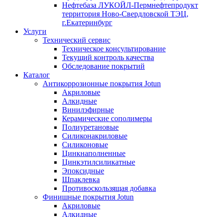
Нефтебаза ЛУКОЙЛ-Пермнефтепродукт
территория Ново-Свердловской ТЭЦ,
г.Екатеринбург
Услуги
Технический сервис
Техническое консультирование
Текущий контроль качества
Обследование покрытий
Каталог
Антикоррозионные покрытия Jotun
Акриловые
Алкидные
Винилэфирные
Керамические сополимеры
Полиуретановые
Силиконакриловые
Силиконовые
Цинкнаполненные
Цинкэтилсиликатные
Эпоксидные
Шпаклевка
Противоскользящая добавка
Финишные покрытия Jotun
Акриловые
Алкидные