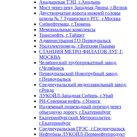
Анадырская ТЭЦ, г.Анадырь
Мост через реку Западная Двина, г.Велиж
Двустворчатые ворота нижней головы
шлюза № 7 Тушинского РГС, г.Москва
Сибнефтемаш, г.Тюмень
Мемориальные комплексы
Транснефть, г.Тайшет
Администрация ГО Первоуральск
Уралэлектромедь, г.Верхняя Пышма
СТАНЦИЯ МЕТРО ФИЛАТОВ ЛУГ, Г.
МОСКВА
Челябинский трубопрокатный завод,
г.Челябинск
Первоуральский Новотрубный завод,
г.Первоуральск
Среднеуральский медеплавильный завод,
г.Ревда
ЛУКОЙЛ-Западная Сибирь, г.Урай
РН-Северная нефть, г.Усинск
Надземный пешеходный переход через
объездную дорогу, г.Екатеринбург
Екатеринбургский Метрополитен,
г.Екатеринбург
Среднеуральская ГРЭС, г.Среднеуральск
Нефтебаза ЛУКОЙЛ-Пермнефтепродукт