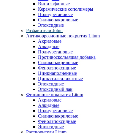
Винилэфирные
Керамические сополимеры
Полиуретановые
Силиконакриловые
Эпоксидные
Разбавители Jotun
Антикоррозионные покрытия Litum
Акриловые
Алкидные
Полиуретановые
Противоскользящая добавка
Силиконакриловые
Фенолэпоксидные
Цинкнаполненные
Цинкэтилсиликатные
Эпоксидные
Эпоксидный лак
Финишные покрытия Litum
Акриловые
Алкидные
Полиуретановые
Силиконакриловые
Фенолэпоксидные
Эпоксидные
Растворители Litum