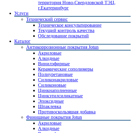
территория Ново-Свердловской ТЭЦ,
г.Екатеринбург
Услуги
Технический сервис
Техническое консультирование
Текущий контроль качества
Обследование покрытий
Каталог
Антикоррозионные покрытия Jotun
Акриловые
Алкидные
Винилэфирные
Керамические сополимеры
Полиуретановые
Силиконакриловые
Силиконовые
Цинкнаполненные
Цинкэтилсиликатные
Эпоксидные
Шпаклевка
Противоскользящая добавка
Финишные покрытия Jotun
Акриловые
Алкидные