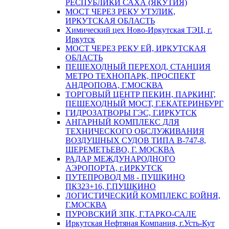
РЕСПУБЛИКИ САХА (ЯКУТИЯ)
МОСТ ЧЕРЕЗ РЕКУ УТУЛИК,
ИРКУТСКАЯ ОБЛАСТЬ
Химический цех Ново-Иркутская ТЭЦ, г.
Иркутск
МОСТ ЧЕРЕЗ РЕКУ ЕЙ, ИРКУТСКАЯ
ОБЛАСТЬ
ПЕШЕХОДНЫЙ ПЕРЕХОД, СТАНЦИЯ
МЕТРО ТЕХНОПАРК, ПРОСПЕКТ
АНДРОПОВА, Г.МОСКВА
ТОРГОВЫЙ ЦЕНТР ПЕКИН, ПАРКИНГ,
ПЕШЕХОДНЫЙ МОСТ, Г.ЕКАТЕРИНБУРГ
ГИДРОЗАТВОРЫ ГЭС, Г.ИРКУТСК
АНГАРНЫЙ КОМПЛЕКС ДЛЯ
ТЕХНИЧЕСКОГО ОБСЛУЖИВАНИЯ
ВОЗДУШНЫХ СУДОВ ТИПА В-747-8,
ШЕРЕМЕТЬЕВО, Г. МОСКВА
РАДАР МЕЖДУНАРОДНОГО
АЭРОПОРТА, г.ИРКУТСК
ПУТЕПРОВОД М8 - ПУШКИНО
ПК323+16, Г.ПУШКИНО
ЛОГИСТИЧЕСКИЙ КОМПЛЕКС БОЙНЯ,
Г.МОСКВА
ПУРОВСКИЙ ЗПК, Г.ТАРКО-САЛЕ
Иркутская Нефтяная Компания, г.Усть-Кут