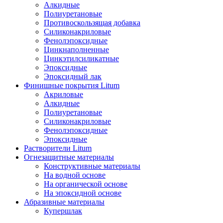
Алкидные
Полиуретановые
Противоскользящая добавка
Силиконакриловые
Фенолэпоксидные
Цинкнаполненные
Цинкэтилсиликатные
Эпоксидные
Эпоксидный лак
Финишные покрытия Litum
Акриловые
Алкидные
Полиуретановые
Силиконакриловые
Фенолэпоксидные
Эпоксидные
Растворители Litum
Огнезащитные материалы
Конструктивные материалы
На водной основе
На органической основе
На эпоксидной основе
Абразивные материалы
Купершлак