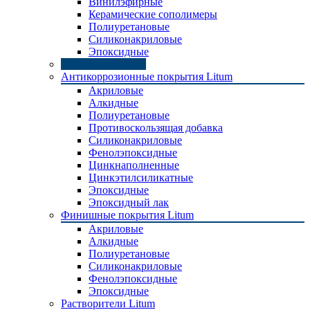
Винилэфирные
Керамические сополимеры
Полиуретановые
Силиконакриловые
Эпоксидные
Разбавители Jotun
Антикоррозионные покрытия Litum
Акриловые
Алкидные
Полиуретановые
Противоскользящая добавка
Силиконакриловые
Фенолэпоксидные
Цинкнаполненные
Цинкэтилсиликатные
Эпоксидные
Эпоксидный лак
Финишные покрытия Litum
Акриловые
Алкидные
Полиуретановые
Силиконакриловые
Фенолэпоксидные
Эпоксидные
Растворители Litum