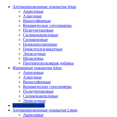
Антикоррозионные покрытия Jotun
Акриловые
Алкидные
Винилэфирные
Керамические сополимеры
Полиуретановые
Силиконакриловые
Силиконовые
Цинкнаполненные
Цинкэтилсиликатные
Эпоксидные
Шпаклевка
Противоскользящая добавка
Финишные покрытия Jotun
Акриловые
Алкидные
Винилэфирные
Керамические сополимеры
Полиуретановые
Силиконакриловые
Эпоксидные
Разбавители Jotun
Антикоррозионные покрытия Litum
Акриловые