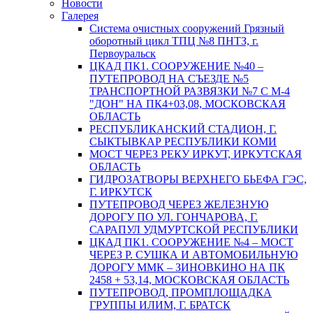
Новости
Галерея
Система очистных сооружений Грязный
оборотный цикл ТПЦ №8 ПНТЗ, г.
Первоуральск
ЦКАД ПК1. СООРУЖЕНИЕ №40 –
ПУТЕПРОВОД НА СЪЕЗДЕ №5
ТРАНСПОРТНОЙ РАЗВЯЗКИ №7 С М-4
"ДОН" НА ПК4+03,08, МОСКОВСКАЯ
ОБЛАСТЬ
РЕСПУБЛИКАНСКИЙ СТАДИОН, Г.
СЫКТЫВКАР РЕСПУБЛИКИ КОМИ
МОСТ ЧЕРЕЗ РЕКУ ИРКУТ, ИРКУТСКАЯ
ОБЛАСТЬ
ГИДРОЗАТВОРЫ ВЕРХНЕГО БЬЕФА ГЭС,
Г. ИРКУТСК
ПУТЕПРОВОД ЧЕРЕЗ ЖЕЛЕЗНУЮ
ДОРОГУ ПО УЛ. ГОНЧАРОВА, Г.
САРАПУЛ УДМУРТСКОЙ РЕСПУБЛИКИ
ЦКАД ПК1. СООРУЖЕНИЕ №4 – МОСТ
ЧЕРЕЗ Р. СУШКА И АВТОМОБИЛЬНУЮ
ДОРОГУ ММК – ЗИНОВКИНО НА ПК
2458 + 53,14, МОСКОВСКАЯ ОБЛАСТЬ
ПУТЕПРОВОД, ПРОМПЛОЩАДКА
ГРУППЫ ИЛИМ, Г. БРАТСК