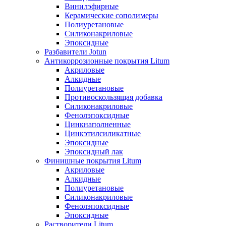
Винилэфирные
Керамические сополимеры
Полиуретановые
Силиконакриловые
Эпоксидные
Разбавители Jotun
Антикоррозионные покрытия Litum
Акриловые
Алкидные
Полиуретановые
Противоскользящая добавка
Силиконакриловые
Фенолэпоксидные
Цинкнаполненные
Цинкэтилсиликатные
Эпоксидные
Эпоксидный лак
Финишные покрытия Litum
Акриловые
Алкидные
Полиуретановые
Силиконакриловые
Фенолэпоксидные
Эпоксидные
Растворители Litum