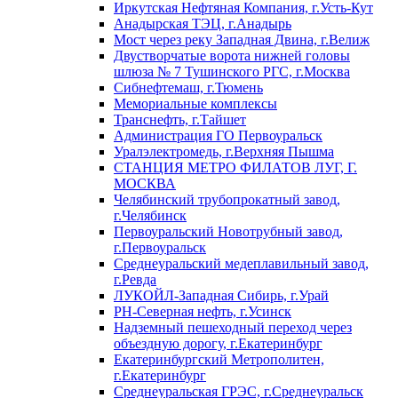
Иркутская Нефтяная Компания, г.Усть-Кут
Анадырская ТЭЦ, г.Анадырь
Мост через реку Западная Двина, г.Велиж
Двустворчатые ворота нижней головы
шлюза № 7 Тушинского РГС, г.Москва
Сибнефтемаш, г.Тюмень
Мемориальные комплексы
Транснефть, г.Тайшет
Администрация ГО Первоуральск
Уралэлектромедь, г.Верхняя Пышма
СТАНЦИЯ МЕТРО ФИЛАТОВ ЛУГ, Г.
МОСКВА
Челябинский трубопрокатный завод,
г.Челябинск
Первоуральский Новотрубный завод,
г.Первоуральск
Среднеуральский медеплавильный завод,
г.Ревда
ЛУКОЙЛ-Западная Сибирь, г.Урай
РН-Северная нефть, г.Усинск
Надземный пешеходный переход через
объездную дорогу, г.Екатеринбург
Екатеринбургский Метрополитен,
г.Екатеринбург
Среднеуральская ГРЭС, г.Среднеуральск