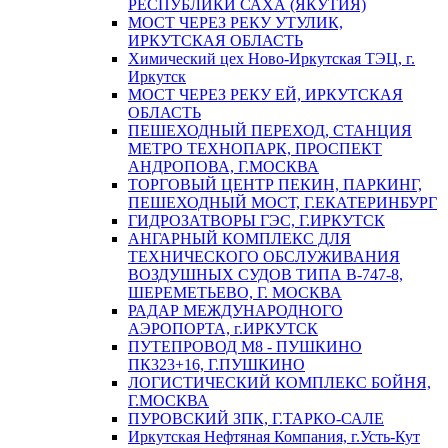
РЕСПУБЛИКИ САХА (ЯКУТИЯ)
МОСТ ЧЕРЕЗ РЕКУ УТУЛИК,
ИРКУТСКАЯ ОБЛАСТЬ
Химический цех Ново-Иркутская ТЭЦ, г.
Иркутск
МОСТ ЧЕРЕЗ РЕКУ ЕЙ, ИРКУТСКАЯ
ОБЛАСТЬ
ПЕШЕХОДНЫЙ ПЕРЕХОД, СТАНЦИЯ
МЕТРО ТЕХНОПАРК, ПРОСПЕКТ
АНДРОПОВА, Г.МОСКВА
ТОРГОВЫЙ ЦЕНТР ПЕКИН, ПАРКИНГ,
ПЕШЕХОДНЫЙ МОСТ, Г.ЕКАТЕРИНБУРГ
ГИДРОЗАТВОРЫ ГЭС, Г.ИРКУТСК
АНГАРНЫЙ КОМПЛЕКС ДЛЯ
ТЕХНИЧЕСКОГО ОБСЛУЖИВАНИЯ
ВОЗДУШНЫХ СУДОВ ТИПА В-747-8,
ШЕРЕМЕТЬЕВО, Г. МОСКВА
РАДАР МЕЖДУНАРОДНОГО
АЭРОПОРТА, г.ИРКУТСК
ПУТЕПРОВОД М8 - ПУШКИНО
ПК323+16, Г.ПУШКИНО
ЛОГИСТИЧЕСКИЙ КОМПЛЕКС БОЙНЯ,
Г.МОСКВА
ПУРОВСКИЙ ЗПК, Г.ТАРКО-САЛЕ
Иркутская Нефтяная Компания, г.Усть-Кут