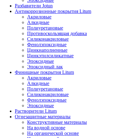
Эпоксидные
Разбавители Jotun
Антикоррозионные покрытия Litum
Акриловые
Алкидные
Полиуретановые
Противоскользящая добавка
Силиконакриловые
Фенолэпоксидные
Цинкнаполненные
Цинкэтилсиликатные
Эпоксидные
Эпоксидный лак
Финишные покрытия Litum
Акриловые
Алкидные
Полиуретановые
Силиконакриловые
Фенолэпоксидные
Эпоксидные
Растворители Litum
Огнезащитные материалы
Конструктивные материалы
На водной основе
На органической основе