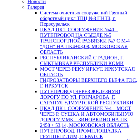
Новости
Галерея
Система очистных сооружений Грязный
оборотный цикл ТПЦ №8 ПНТЗ, г.
Первоуральск
ЦКАД ПК1. СООРУЖЕНИЕ №40 –
ПУТЕПРОВОД НА СЪЕЗДЕ №5
ТРАНСПОРТНОЙ РАЗВЯЗКИ №7 С М-4
"ДОН" НА ПК4+03,08, МОСКОВСКАЯ
ОБЛАСТЬ
РЕСПУБЛИКАНСКИЙ СТАДИОН, Г.
СЫКТЫВКАР РЕСПУБЛИКИ КОМИ
МОСТ ЧЕРЕЗ РЕКУ ИРКУТ, ИРКУТСКАЯ
ОБЛАСТЬ
ГИДРОЗАТВОРЫ ВЕРХНЕГО БЬЕФА ГЭС,
Г. ИРКУТСК
ПУТЕПРОВОД ЧЕРЕЗ ЖЕЛЕЗНУЮ
ДОРОГУ ПО УЛ. ГОНЧАРОВА, Г.
САРАПУЛ УДМУРТСКОЙ РЕСПУБЛИКИ
ЦКАД ПК1. СООРУЖЕНИЕ №4 – МОСТ
ЧЕРЕЗ Р. СУШКА И АВТОМОБИЛЬНУЮ
ДОРОГУ ММК – ЗИНОВКИНО НА ПК
2458 + 53,14, МОСКОВСКАЯ ОБЛАСТЬ
ПУТЕПРОВОД, ПРОМПЛОЩАДКА
ГРУППЫ ИЛИМ, Г. БРАТСК