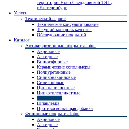
территория Ново-Свердловской ТЭЦ,
г.Екатеринбург
Услуги
Технический сервис
Техническое консультирование
Текущий контроль качества
Обследование покрытий
Каталог
Антикоррозионные покрытия Jotun
Акриловые
Алкидные
Винилэфирные
Керамические сополимеры
Полиуретановые
Силиконакриловые
Силиконовые
Цинкнаполненные
Цинкэтилсиликатные
Эпоксидные
Шпаклевка
Противоскользящая добавка
Финишные покрытия Jotun
Акриловые
Алкидные