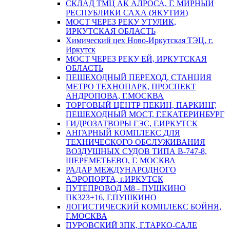
СКЛАД ТМЦ АК АЛРОСА, Г. МИРНЫЙ
РЕСПУБЛИКИ САХА (ЯКУТИЯ)
МОСТ ЧЕРЕЗ РЕКУ УТУЛИК,
ИРКУТСКАЯ ОБЛАСТЬ
Химический цех Ново-Иркутская ТЭЦ, г.
Иркутск
МОСТ ЧЕРЕЗ РЕКУ ЕЙ, ИРКУТСКАЯ
ОБЛАСТЬ
ПЕШЕХОДНЫЙ ПЕРЕХОД, СТАНЦИЯ
МЕТРО ТЕХНОПАРК, ПРОСПЕКТ
АНДРОПОВА, Г.МОСКВА
ТОРГОВЫЙ ЦЕНТР ПЕКИН, ПАРКИНГ,
ПЕШЕХОДНЫЙ МОСТ, Г.ЕКАТЕРИНБУРГ
ГИДРОЗАТВОРЫ ГЭС, Г.ИРКУТСК
АНГАРНЫЙ КОМПЛЕКС ДЛЯ
ТЕХНИЧЕСКОГО ОБСЛУЖИВАНИЯ
ВОЗДУШНЫХ СУДОВ ТИПА В-747-8,
ШЕРЕМЕТЬЕВО, Г. МОСКВА
РАДАР МЕЖДУНАРОДНОГО
АЭРОПОРТА, г.ИРКУТСК
ПУТЕПРОВОД М8 - ПУШКИНО
ПК323+16, Г.ПУШКИНО
ЛОГИСТИЧЕСКИЙ КОМПЛЕКС БОЙНЯ,
Г.МОСКВА
ПУРОВСКИЙ ЗПК, Г.ТАРКО-САЛЕ