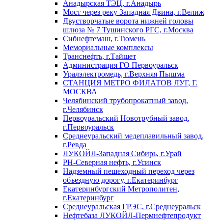
Анадырская ТЭЦ, г.Анадырь
Мост через реку Западная Двина, г.Велиж
Двустворчатые ворота нижней головы
шлюза № 7 Тушинского РГС, г.Москва
Сибнефтемаш, г.Тюмень
Мемориальные комплексы
Транснефть, г.Тайшет
Администрация ГО Первоуральск
Уралэлектромедь, г.Верхняя Пышма
СТАНЦИЯ МЕТРО ФИЛАТОВ ЛУГ, Г.
МОСКВА
Челябинский трубопрокатный завод,
г.Челябинск
Первоуральский Новотрубный завод,
г.Первоуральск
Среднеуральский медеплавильный завод,
г.Ревда
ЛУКОЙЛ-Западная Сибирь, г.Урай
РН-Северная нефть, г.Усинск
Надземный пешеходный переход через
объездную дорогу, г.Екатеринбург
Екатеринбургский Метрополитен,
г.Екатеринбург
Среднеуральская ГРЭС, г.Среднеуральск
Нефтебаза ЛУКОЙЛ-Пермнефтепродукт