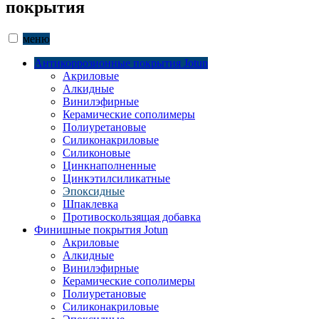
покрытия
меню
Антикоррозионные покрытия Jotun
Акриловые
Алкидные
Винилэфирные
Керамические сополимеры
Полиуретановые
Силиконакриловые
Силиконовые
Цинкнаполненные
Цинкэтилсиликатные
Эпоксидные
Шпаклевка
Противоскользящая добавка
Финишные покрытия Jotun
Акриловые
Алкидные
Винилэфирные
Керамические сополимеры
Полиуретановые
Силиконакриловые