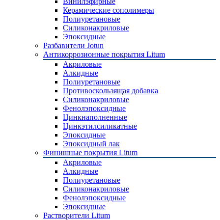
Винилэфирные
Керамические сополимеры
Полиуретановые
Силиконакриловые
Эпоксидные
Разбавители Jotun
Антикоррозионные покрытия Litum
Акриловые
Алкидные
Полиуретановые
Противоскользящая добавка
Силиконакриловые
Фенолэпоксидные
Цинкнаполненные
Цинкэтилсиликатные
Эпоксидные
Эпоксидный лак
Финишные покрытия Litum
Акриловые
Алкидные
Полиуретановые
Силиконакриловые
Фенолэпоксидные
Эпоксидные
Растворители Litum