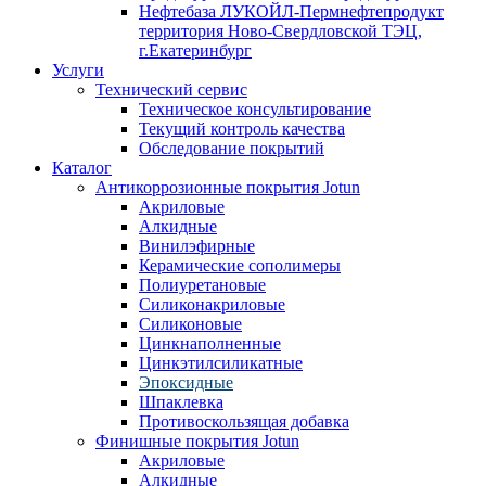
Нефтебаза ЛУКОЙЛ-Пермнефтепродукт
территория Ново-Свердловской ТЭЦ,
г.Екатеринбург
Услуги
Технический сервис
Техническое консультирование
Текущий контроль качества
Обследование покрытий
Каталог
Антикоррозионные покрытия Jotun
Акриловые
Алкидные
Винилэфирные
Керамические сополимеры
Полиуретановые
Силиконакриловые
Силиконовые
Цинкнаполненные
Цинкэтилсиликатные
Эпоксидные
Шпаклевка
Противоскользящая добавка
Финишные покрытия Jotun
Акриловые
Алкидные