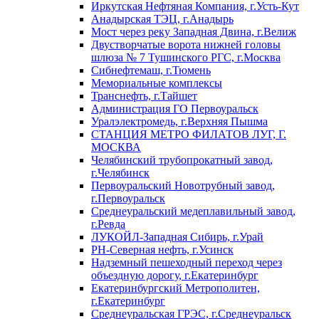
Иркутская Нефтяная Компания, г.Усть-Кут
Анадырская ТЭЦ, г.Анадырь
Мост через реку Западная Двина, г.Велиж
Двустворчатые ворота нижней головы
шлюза № 7 Тушинского РГС, г.Москва
Сибнефтемаш, г.Тюмень
Мемориальные комплексы
Транснефть, г.Тайшет
Администрация ГО Первоуральск
Уралэлектромедь, г.Верхняя Пышма
СТАНЦИЯ МЕТРО ФИЛАТОВ ЛУГ, Г.
МОСКВА
Челябинский трубопрокатный завод,
г.Челябинск
Первоуральский Новотрубный завод,
г.Первоуральск
Среднеуральский медеплавильный завод,
г.Ревда
ЛУКОЙЛ-Западная Сибирь, г.Урай
РН-Северная нефть, г.Усинск
Надземный пешеходный переход через
объездную дорогу, г.Екатеринбург
Екатеринбургский Метрополитен,
г.Екатеринбург
Среднеуральская ГРЭС, г.Среднеуральск