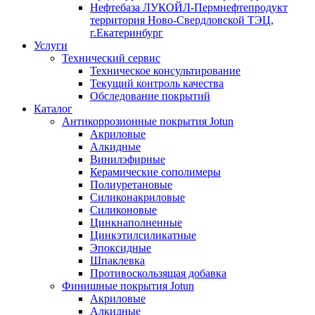
Нефтебаза ЛУКОЙЛ-Пермнефтепродукт
территория Ново-Свердловской ТЭЦ,
г.Екатеринбург
Услуги
Технический сервис
Техническое консультирование
Текущий контроль качества
Обследование покрытий
Каталог
Антикоррозионные покрытия Jotun
Акриловые
Алкидные
Винилэфирные
Керамические сополимеры
Полиуретановые
Силиконакриловые
Силиконовые
Цинкнаполненные
Цинкэтилсиликатные
Эпоксидные
Шпаклевка
Противоскользящая добавка
Финишные покрытия Jotun
Акриловые
Алкидные