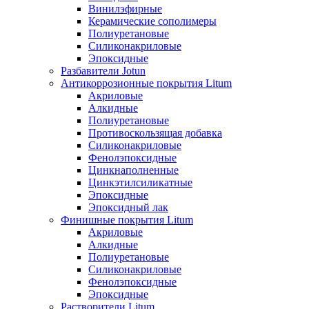
Винилэфирные
Керамические сополимеры
Полиуретановые
Силиконакриловые
Эпоксидные
Разбавители Jotun
Антикоррозионные покрытия Litum
Акриловые
Алкидные
Полиуретановые
Противоскользящая добавка
Силиконакриловые
Фенолэпоксидные
Цинкнаполненные
Цинкэтилсиликатные
Эпоксидные
Эпоксидный лак
Финишные покрытия Litum
Акриловые
Алкидные
Полиуретановые
Силиконакриловые
Фенолэпоксидные
Эпоксидные
Растворители Litum