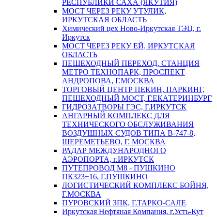
РЕСПУБЛИКИ САХА (ЯКУТИЯ)
МОСТ ЧЕРЕЗ РЕКУ УТУЛИК,
ИРКУТСКАЯ ОБЛАСТЬ
Химический цех Ново-Иркутская ТЭЦ, г.
Иркутск
МОСТ ЧЕРЕЗ РЕКУ ЕЙ, ИРКУТСКАЯ
ОБЛАСТЬ
ПЕШЕХОДНЫЙ ПЕРЕХОД, СТАНЦИЯ
МЕТРО ТЕХНОПАРК, ПРОСПЕКТ
АНДРОПОВА, Г.МОСКВА
ТОРГОВЫЙ ЦЕНТР ПЕКИН, ПАРКИНГ,
ПЕШЕХОДНЫЙ МОСТ, Г.ЕКАТЕРИНБУРГ
ГИДРОЗАТВОРЫ ГЭС, Г.ИРКУТСК
АНГАРНЫЙ КОМПЛЕКС ДЛЯ
ТЕХНИЧЕСКОГО ОБСЛУЖИВАНИЯ
ВОЗДУШНЫХ СУДОВ ТИПА В-747-8,
ШЕРЕМЕТЬЕВО, Г. МОСКВА
РАДАР МЕЖДУНАРОДНОГО
АЭРОПОРТА, г.ИРКУТСК
ПУТЕПРОВОД М8 - ПУШКИНО
ПК323+16, Г.ПУШКИНО
ЛОГИСТИЧЕСКИЙ КОМПЛЕКС БОЙНЯ,
Г.МОСКВА
ПУРОВСКИЙ ЗПК, Г.ТАРКО-САЛЕ
Иркутская Нефтяная Компания, г.Усть-Кут