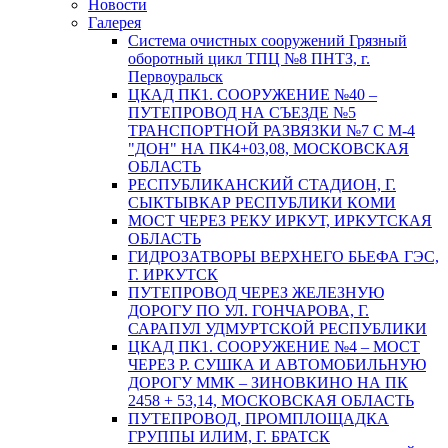
Новости
Галерея
Система очистных сооружений Грязный
оборотный цикл ТПЦ №8 ПНТЗ, г.
Первоуральск
ЦКАД ПК1. СООРУЖЕНИЕ №40 –
ПУТЕПРОВОД НА СЪЕЗДЕ №5
ТРАНСПОРТНОЙ РАЗВЯЗКИ №7 С М-4
"ДОН" НА ПК4+03,08, МОСКОВСКАЯ
ОБЛАСТЬ
РЕСПУБЛИКАНСКИЙ СТАДИОН, Г.
СЫКТЫВКАР РЕСПУБЛИКИ КОМИ
МОСТ ЧЕРЕЗ РЕКУ ИРКУТ, ИРКУТСКАЯ
ОБЛАСТЬ
ГИДРОЗАТВОРЫ ВЕРХНЕГО БЬЕФА ГЭС,
Г. ИРКУТСК
ПУТЕПРОВОД ЧЕРЕЗ ЖЕЛЕЗНУЮ
ДОРОГУ ПО УЛ. ГОНЧАРОВА, Г.
САРАПУЛ УДМУРТСКОЙ РЕСПУБЛИКИ
ЦКАД ПК1. СООРУЖЕНИЕ №4 – МОСТ
ЧЕРЕЗ Р. СУШКА И АВТОМОБИЛЬНУЮ
ДОРОГУ ММК – ЗИНОВКИНО НА ПК
2458 + 53,14, МОСКОВСКАЯ ОБЛАСТЬ
ПУТЕПРОВОД, ПРОМПЛОЩАДКА
ГРУППЫ ИЛИМ, Г. БРАТСК