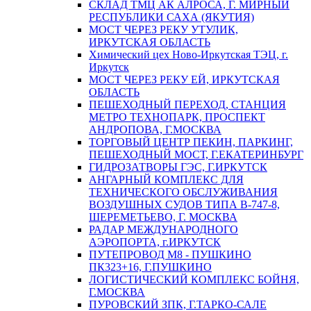
СКЛАД ТМЦ АК АЛРОСА, Г. МИРНЫЙ
РЕСПУБЛИКИ САХА (ЯКУТИЯ)
МОСТ ЧЕРЕЗ РЕКУ УТУЛИК,
ИРКУТСКАЯ ОБЛАСТЬ
Химический цех Ново-Иркутская ТЭЦ, г.
Иркутск
МОСТ ЧЕРЕЗ РЕКУ ЕЙ, ИРКУТСКАЯ
ОБЛАСТЬ
ПЕШЕХОДНЫЙ ПЕРЕХОД, СТАНЦИЯ
МЕТРО ТЕХНОПАРК, ПРОСПЕКТ
АНДРОПОВА, Г.МОСКВА
ТОРГОВЫЙ ЦЕНТР ПЕКИН, ПАРКИНГ,
ПЕШЕХОДНЫЙ МОСТ, Г.ЕКАТЕРИНБУРГ
ГИДРОЗАТВОРЫ ГЭС, Г.ИРКУТСК
АНГАРНЫЙ КОМПЛЕКС ДЛЯ
ТЕХНИЧЕСКОГО ОБСЛУЖИВАНИЯ
ВОЗДУШНЫХ СУДОВ ТИПА В-747-8,
ШЕРЕМЕТЬЕВО, Г. МОСКВА
РАДАР МЕЖДУНАРОДНОГО
АЭРОПОРТА, г.ИРКУТСК
ПУТЕПРОВОД М8 - ПУШКИНО
ПК323+16, Г.ПУШКИНО
ЛОГИСТИЧЕСКИЙ КОМПЛЕКС БОЙНЯ,
Г.МОСКВА
ПУРОВСКИЙ ЗПК, Г.ТАРКО-САЛЕ