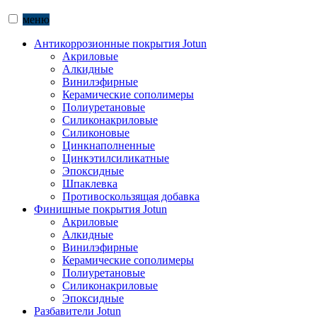
меню
Антикоррозионные покрытия Jotun
Акриловые
Алкидные
Винилэфирные
Керамические сополимеры
Полиуретановые
Силиконакриловые
Силиконовые
Цинкнаполненные
Цинкэтилсиликатные
Эпоксидные
Шпаклевка
Противоскользящая добавка
Финишные покрытия Jotun
Акриловые
Алкидные
Винилэфирные
Керамические сополимеры
Полиуретановые
Силиконакриловые
Эпоксидные
Разбавители Jotun