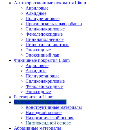
Антикоррозионные покрытия Litum
Акриловые
Алкидные
Полиуретановые
Противоскользящая добавка
Силиконакриловые
Фенолэпоксидные
Цинкнаполненные
Цинкэтилсиликатные
Эпоксидные
Эпоксидный лак
Финишные покрытия Litum
Акриловые
Алкидные
Полиуретановые
Силиконакриловые
Фенолэпоксидные
Эпоксидные
Растворители Litum
Огнезащитные материалы
Конструктивные материалы
На водной основе
На органической основе
На эпоксидной основе
Абразивные материалы