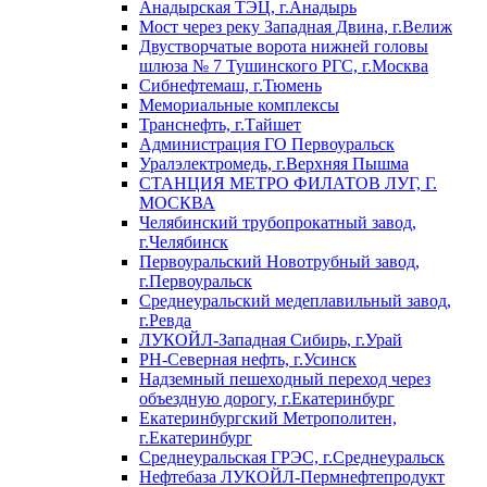
Анадырская ТЭЦ, г.Анадырь
Мост через реку Западная Двина, г.Велиж
Двустворчатые ворота нижней головы
шлюза № 7 Тушинского РГС, г.Москва
Сибнефтемаш, г.Тюмень
Мемориальные комплексы
Транснефть, г.Тайшет
Администрация ГО Первоуральск
Уралэлектромедь, г.Верхняя Пышма
СТАНЦИЯ МЕТРО ФИЛАТОВ ЛУГ, Г.
МОСКВА
Челябинский трубопрокатный завод,
г.Челябинск
Первоуральский Новотрубный завод,
г.Первоуральск
Среднеуральский медеплавильный завод,
г.Ревда
ЛУКОЙЛ-Западная Сибирь, г.Урай
РН-Северная нефть, г.Усинск
Надземный пешеходный переход через
объездную дорогу, г.Екатеринбург
Екатеринбургский Метрополитен,
г.Екатеринбург
Среднеуральская ГРЭС, г.Среднеуральск
Нефтебаза ЛУКОЙЛ-Пермнефтепродукт