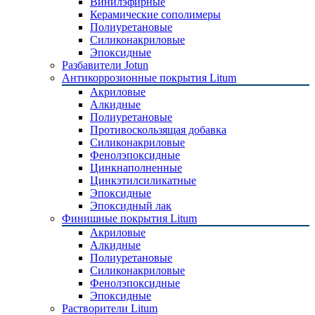
Винилэфирные
Керамические сополимеры
Полиуретановые
Силиконакриловые
Эпоксидные
Разбавители Jotun
Антикоррозионные покрытия Litum
Акриловые
Алкидные
Полиуретановые
Противоскользящая добавка
Силиконакриловые
Фенолэпоксидные
Цинкнаполненные
Цинкэтилсиликатные
Эпоксидные
Эпоксидный лак
Финишные покрытия Litum
Акриловые
Алкидные
Полиуретановые
Силиконакриловые
Фенолэпоксидные
Эпоксидные
Растворители Litum