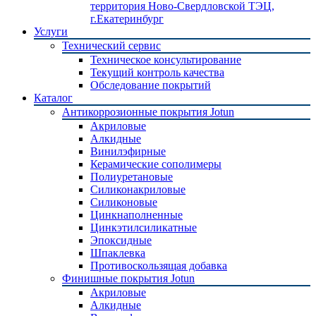
территория Ново-Свердловской ТЭЦ,
г.Екатеринбург
Услуги
Технический сервис
Техническое консультирование
Текущий контроль качества
Обследование покрытий
Каталог
Антикоррозионные покрытия Jotun
Акриловые
Алкидные
Винилэфирные
Керамические сополимеры
Полиуретановые
Силиконакриловые
Силиконовые
Цинкнаполненные
Цинкэтилсиликатные
Эпоксидные
Шпаклевка
Противоскользящая добавка
Финишные покрытия Jotun
Акриловые
Алкидные